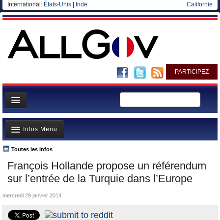
International:
États-Unis
|
Inde
Californie
PARTICIPEZ
Page d'accueil
Infos Menu
Infos
Gouvernement
Toutes les Infos
A la Une
François Hollande propose un référendum
Ministères/Directions
Polémiques
sur l’entrée de la Turquie dans l’Europe
Blog
Où va l’argent?
mercredi 29 janvier 2014
Elections européennes
La France et le Monde