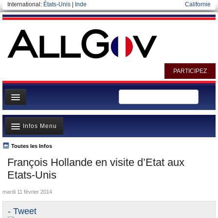
International:
États-Unis
|
Inde
Californie
PARTICIPEZ
Page d'accueil
Infos Menu
Infos
Gouvernement
Toutes les Infos
A la Une
François Hollande en visite d’Etat aux
Ministères/Directions
Polémiques
Etats-Unis
Blog
Où va l’argent?
mardi 11 février 2014
Elections européennes
La France et le Monde
- Tweet
Nominations et Démissions