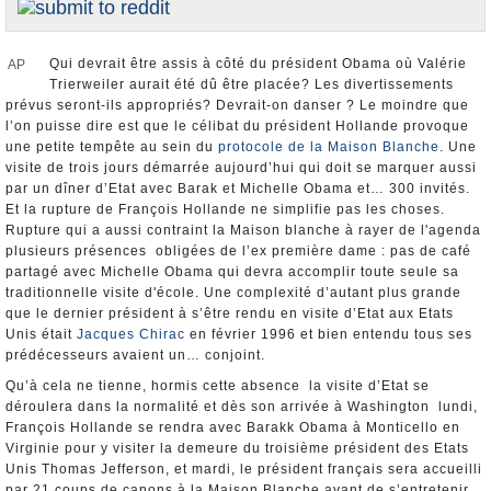
Elections européennes
Qui devrait être assis à côté du président Obama où Valérie
AP
Infos insolites
Trierweiler aurait été dû être placée? Les divertissements
prévus seront-ils appropriés? Devrait-on danser ? Le moindre que
l’on puisse dire est que le célibat du président Hollande provoque
une petite tempête au sein du
protocole de la Maison Blanche
. Une
visite de trois jours démarrée aujourd’hui qui doit se marquer aussi
par un dîner d’Etat avec Barak et Michelle Obama et… 300 invités.
Et la rupture de François Hollande ne simplifie pas les choses.
Rupture qui a aussi contraint la Maison blanche à rayer de l'agenda
plusieurs présences obligées de l’ex première dame : pas de café
partagé avec Michelle Obama qui devra accomplir toute seule sa
traditionnelle visite d'école. Une complexité d’autant plus grande
que le dernier président à s’être rendu en visite d’Etat aux Etats
Unis était
Jacques Chirac
en février 1996 et bien entendu tous ses
prédécesseurs avaient un… conjoint.
Qu’à cela ne tienne, hormis cette absence la visite d’Etat se
déroulera dans la normalité et dès son arrivée à Washington lundi,
François Hollande se rendra avec Barakk Obama à Monticello en
Virginie pour y visiter la demeure du troisième président des Etats
Unis Thomas Jefferson, et mardi, le président français sera accueilli
par 21 coups de canons à la Maison Blanche avant de s’entretenir