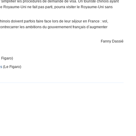
 simplifier les procédures de demande de visa. Un touriste chinois ayant
e Royaume-Uni ne fait pas parti, pourra visiter le Royaume-Uni sans
hinois doivent parfois faire face lors de leur séjour en France : vol,
t contrecarrer les ambitions du gouvernement français d’augmenter
Fanny Dassié
 Figaro)
is
(Le Figaro)