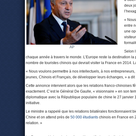
deux jo
l’hexa
« Nous 
entre n
une opé
visiteu
formali
AP
Selon 
chaque année à travers le monde. L’Europe reste la destination la pl
nombre de touristes chinois qui devrait visiter la France en 2014. L
« Nous voulons permettre à nos intellectuels, à nos entrepreneurs, 
jeunes, Chinois et Français, de développer leurs échanges, » a dit
Cette annonce intervient alors que les relations franco-chinoises f
exactement. C’est le Général De Gaulle, « visionnaire » en son tem
diplomatique avec la République populaire de chine le 27 janvier 196
initiative.
Le ministre a rappelé que les relations bilatérales fonctionnaient 
Chine et on attend près de
50 000 étudiants
chinois en France en 
relation. »