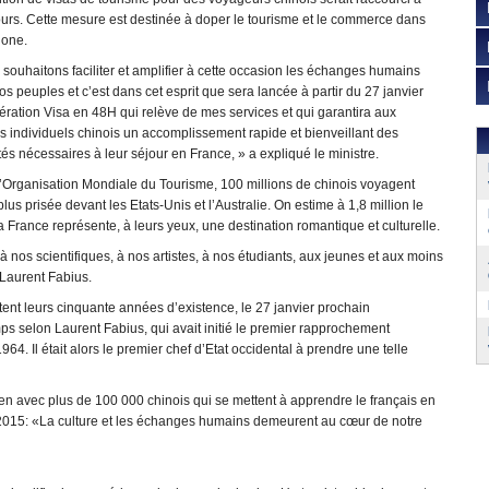
urs. Cette mesure est destinée à doper le tourisme et le commerce dans
gone.
souhaitons faciliter et amplifier à cette occasion les échanges humains
os peuples et c’est dans cet esprit que sera lancée à partir du 27 janvier
ration Visa en 48H qui relève de mes services et qui garantira aux
rs individuels chinois un accomplissement rapide et bienveillant des
tés nécessaires à leur séjour en France, » a expliqué le ministre.
l’Organisation Mondiale du Tourisme, 100 millions de chinois voyagent
us prisée devant les Etats-Unis et l’Australie. On estime à 1,8 million le
a France représente, à leurs yeux, une destination romantique et culturelle.
à nos scientifiques, à nos artistes, à nos étudiants, aux jeunes et aux moins
 Laurent Fabius.
êtent leurs cinquante années d’existence, le 27 janvier prochain
ps selon Laurent Fabius, qui avait initié le premier rapprochement
4. Il était alors le premier chef d’Etat occidental à prendre une telle
bien avec plus de 100 000 chinois qui se mettent à apprendre le français en
2015: «La culture et les échanges humains demeurent au cœur de notre