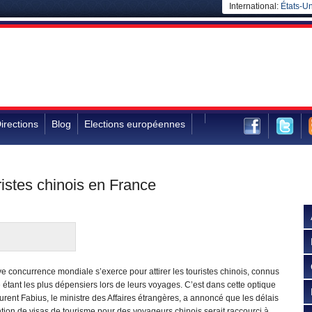
International:
États-Un
irections
Blog
Elections européennes
ristes chinois en France
e concurrence mondiale s’exerce pour attirer les touristes chinois, connus
tant les plus dépensiers lors de leurs voyages. C’est dans cette optique
rent Fabius, le ministre des Affaires étrangères, a annoncé que les délais
tion de visas de tourisme pour des voyageurs chinois serait raccourci à