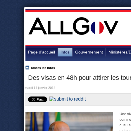
Page d'accueil
Infos
Gouvernement
Ministères/D
Toutes les Infos
Des visas en 48h pour attirer les tou
mardi 14 janvier 2014
Une viv
comme é
que Lau
d’obten