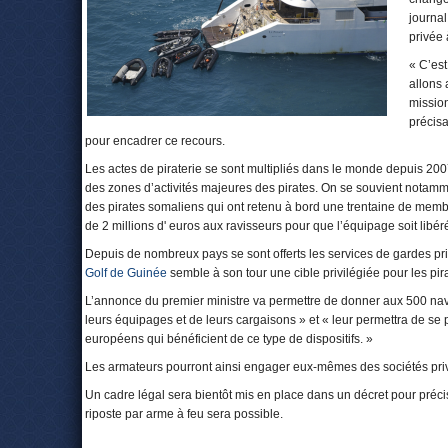
journal
privée 
« C’es
allons 
mission
précisa
pour encadrer ce recours.
Les actes de piraterie se sont multipliés dans le monde depuis 20
des zones d’activités majeures des pirates. On se souvient notamme
des pirates somaliens qui ont retenu à bord une trentaine de memb
de 2 millions d' euros aux ravisseurs pour que l’équipage soit libér
Depuis de nombreux pays se sont offerts les services de gardes priv
Golf de Guinée
semble à son tour une cible privilégiée pour les pir
L’annonce du premier ministre va permettre de donner aux 500 navi
leurs équipages et de leurs cargaisons » et « leur permettra de s
européens qui bénéficient de ce type de dispositifs. »
Les armateurs pourront ainsi engager eux-mêmes des sociétés privé
Un cadre légal sera bientôt mis en place dans un décret pour précis
riposte par arme à feu sera possible.