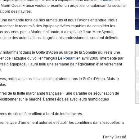
 Marin-Ouest France vouloir présenter un projet de loi autorisant la sécurité
à bord des navires.
t une demande forte de nos armateurs et nous l’avons entendue. Nous
autoriser le recours à des équipes privées capables de compléter les
s assurées par la Marine nationale, » a expliqué Jean-Marc Ayrault,
nt que des autorisations et agréments professionnels seraient délivrés
07 notamment dans le Golfe d’Aden au large de la Somalie qui reste une
nt de l’attaque du voilier français
Le Ponant
en avril 2008, intercepté par
res d’équipage. Il aura fallu une semaine de négociation et le versement
é.
és, réduisant ainsi les actes de piraterie dans le Golfe d’Aden. Mais le
ates.
res de la flotte marchande française « une garantie de sécurisation de
e positionner sur le marché à armes égales avec leurs homologues
es de sécurité maritime à bord de leurs navires.
er le type d’armement autorisé et établir les conditions dans lesquelles la
Fanny Dassié