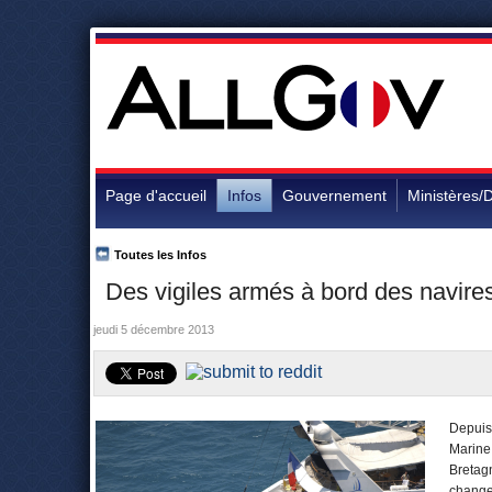
Page d'accueil
Infos
Gouvernement
Ministères/D
Toutes les Infos
Des vigiles armés à bord des navires 
jeudi 5 décembre 2013
Depuis 
Marine
Bretagn
changer