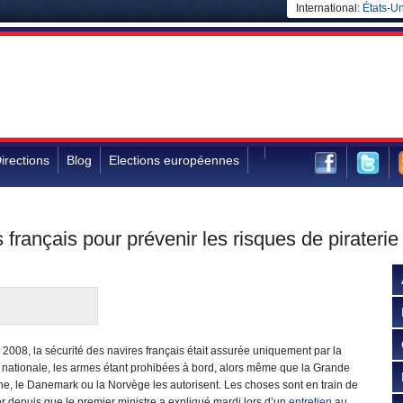
International:
États-Un
irections
Blog
Elections européennes
français pour prévenir les risques de piraterie
2008, la sécurité des navires français était assurée uniquement par la
 nationale, les armes étant prohibées à bord, alors même que la Grande
e, le Danemark ou la Norvège les autorisent. Les choses sont en train de
 depuis que le premier ministre a expliqué mardi lors d’un
entretien
au