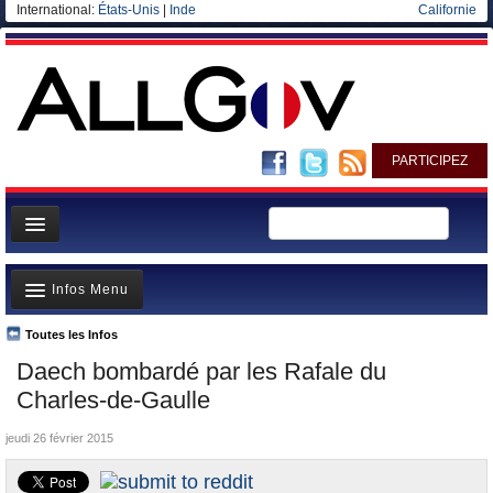
International:
États-Unis
|
Inde
Californie
PARTICIPEZ
Page d'accueil
Infos Menu
Infos
Gouvernement
Toutes les Infos
A la Une
Daech bombardé par les Rafale du
Ministères/Directions
Polémiques
Charles-de-Gaulle
Blog
Où va l’argent?
jeudi 26 février 2015
Elections européennes
La France et le Monde