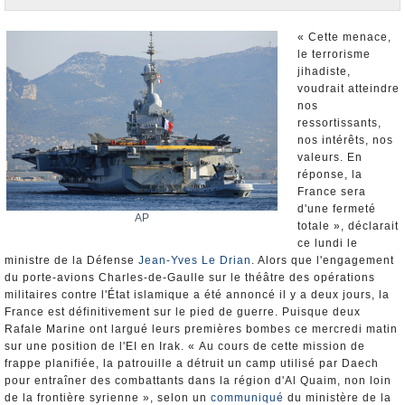
Nominations et Démissions
Elections européennes
« Cette menace,
le terrorisme
Infos insolites
jihadiste,
voudrait atteindre
nos
ressortissants,
nos intérêts, nos
valeurs. En
réponse, la
France sera
d'une fermeté
AP
totale », déclarait
ce lundi le
ministre de la Défense
Jean-Yves Le Drian
. Alors que l'engagement
du porte-avions Charles-de-Gaulle sur le théâtre des opérations
militaires contre l'État islamique a été annoncé il y a deux jours, la
France est définitivement sur le pied de guerre. Puisque deux
Rafale Marine ont largué leurs premières bombes ce mercredi matin
sur une position de l'EI en Irak. « Au cours de cette mission de
frappe planifiée, la patrouille a détruit un camp utilisé par Daech
pour entraîner des combattants dans la région d'Al Quaim, non loin
de la frontière syrienne », selon un
communiqué
du ministère de la