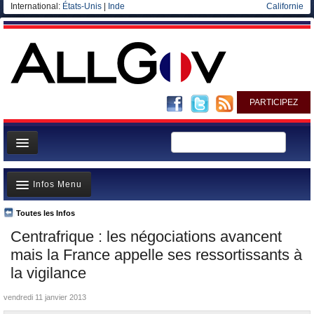
International:
États-Unis
|
Inde
Californie
PARTICIPEZ
Page d'accueil
Infos Menu
Infos
Gouvernement
Toutes les Infos
A la Une
Centrafrique : les négociations avancent
Ministères/Directions
Polémiques
mais la France appelle ses ressortissants à
Blog
Où va l’argent?
la vigilance
Elections européennes
La France et le Monde
vendredi 11 janvier 2013