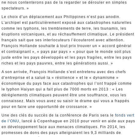
ne nous contenterons pas de la regarder se dérouler en simples
spectateurs. »
Le choix d’un déplacement aux Philippines n’est pas anodin.
L’archipel est particulièrement exposé aux catastrophes naturelles
comme les typhons, les tremblements de terre, les tsunamis, les
éruptions volcaniques, et au réchauffement climatique. Le président
français sait que ses interlocuteurs l’écouteront avec attention.
François Hollande souhaite à tout prix trouver un « accord général
et contraignant », « pays par pays » « pour que le monde soit plus
juste entre les pays développés et les pays fragiles, entre les pays
riches et les pays pauvres, entre les générations aussi. »
A son arrivée, François Hollande s’est entretenu avec des chefs
d’entreprise et a salué la « résilience » et le « dynamisme »
économique du pays face aux catastrophes qui l’ont frappé comme
le typhon Haiyan qui a fait plus de 7000 morts en 2013 : « Les
dérèglements climatiques peuvent être une souffrance, vous les
connaissez. Mais vous avez su saisir le drame qui vous a frappés
pour en faire une opportunité de croissance. »
Une des clés du succès de la conférence de Paris sera le
fonds vert
de l’ONU
, lancé à Copenhague en 2010 pour venir en aide aux pays
en développement face aux menaces climatiques. Fin 2014, les
promesses de dons des pays atteignaient les 9,3 milliards de