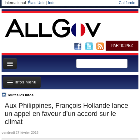
International:
États-Unis
|
Inde
Californie
PARTICIPEZ
Page d'accueil
Infos Menu
Infos
Gouvernement
Toutes les Infos
A la Une
Aux Philippines, François Hollande lance
Ministères/Directions
Polémiques
un appel en faveur d’un accord sur le
Blog
Où va l’argent?
climat
Elections européennes
La France et le Monde
vendredi 27 février 2015