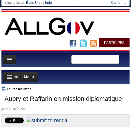
International:
États-Unis
|
Inde
Californie
PARTICIPEZ
Page d'accueil
Infos Menu
Infos
Gouvernement
Toutes les Infos
A la Une
Aubry et Raffarin en mission diplomatique
Ministères/Directions
Polémiques
Blog
jeudi 30 août 2012
Où va l’argent?
Elections européennes
La France et le Monde