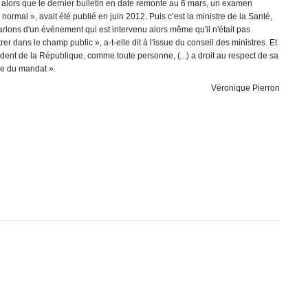
 alors que le dernier bulletin en date remonte au 6 mars, un examen
 normal », avait été publié en juin 2012. Puis c’est la ministre de la Santé,
arlons d'un événement qui est intervenu alors même qu'il n'était pas
er dans le champ public », a-t-elle dit à l'issue du conseil des ministres. Et
ident de la République, comme toute personne, (...) a droit au respect de sa
ce du mandat ».
Véronique Pierron