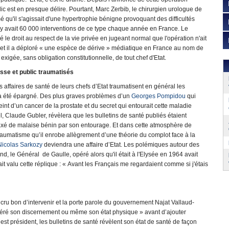
ic est en presque délire. Pourtant, Marc Zerbib, le chirurgien urologue de
mé qu'il s'agissait d'une hypertrophie bénigne provoquant des difficultés
il y avait 60 000 interventions de ce type chaque année en France. Le
 le droit au respect de la vie privée en jugeant normal que l'opération n'ait
 et il a déploré « une espèce de dérive » médiatique en France au nom de
xigée, sans obligation constitutionnelle, de tout chef d'Etat.
sse et public traumatisés
les affaires de santé de leurs chefs d’Etat traumatisent en général les
’a été épargné. Des plus graves problèmes d’un
Georges Pompidou
qui
eint d’un cancer de la prostate et du secret qui entourait cette maladie
Claude Gubler, révèlera que les bulletins de santé publiés étaient
taxé de malaise bénin par son entourage. Et dans cette atmosphère de
aumatisme qu’il enrobe allègrement d’une théorie du complot face à la
Nicolas Sarkozy
deviendra une affaire d’Etat. Les polémiques autour des
nd, le Général de Gaulle, opéré alors qu'il était à l'Elysée en 1964 avait
it valu cette réplique : « Avant les Français me regardaient comme si j'étais
a cru bon d’intervenir et la porte parole du gouvernement Najat Vallaud-
téré son discernement ou même son état physique » avant d’ajouter
st président, les bulletins de santé révèlent son état de santé de façon