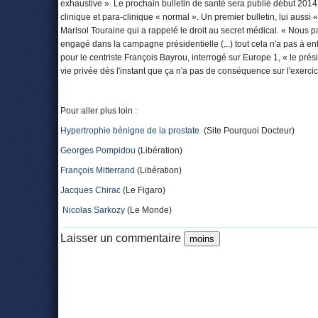
exhaustive ». Le prochain bulletin de santé sera publié début 2014
clinique et para-clinique « normal ». Un premier bulletin, lui aussi «
Marisol Touraine qui a rappelé le droit au secret médical. « Nous p
engagé dans la campagne présidentielle (...) tout cela n'a pas à entr
pour le centriste François Bayrou, interrogé sur Europe 1, « le prés
vie privée dès l'instant que ça n'a pas de conséquence sur l'exerci
Pour aller plus loin :
Hypertrophie bénigne de la prostate
(Site Pourquoi Docteur)
Georges Pompidou
(Libération)
François Mitterrand
(Libération)
Jacques Chirac
(Le Figaro)
Nicolas Sarkozy
(Le Monde)
Laisser un commentaire