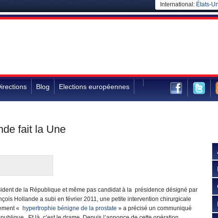
International:
États-Un
irections
Blog
Elections européennes
de fait la Une
résident de la République et même pas candidat à la présidence désigné par
ançois Hollande a subi en février 2011, une petite intervention chirurgicale
ctement «
hypertrophie bénigne de la prostate
» a précisé un communiqué
publique. Et là, c’est le drame. Depuis l’annonce de cette opération