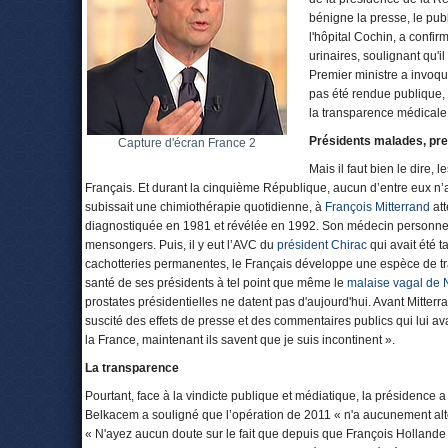
bénigne la presse, le publ
l'hôpital Cochin, a confir
urinaires, soulignant qu'
Premier ministre a invoqué
pas été rendue publique,
la transparence médicale e
Présidents malades, pre
Capture d'écran France 2
Mais il faut bien le dire, 
Français. Et durant la cinquième République, aucun d’entre eux n
subissait une chimiothérapie quotidienne, à
François Mitterrand
att
diagnostiquée en 1981 et révélée en 1992. Son médecin personnel, 
mensongers. Puis, il y eut l’AVC du
président Chirac
qui avait été 
cachotteries permanentes, le Français développe une espèce de tr
santé de ses présidents à tel point que même le
malaise vagal de 
prostates présidentielles ne datent pas d'aujourd'hui. Avant Mitterra
suscité des effets de presse et des commentaires publics qui lui ava
la France, maintenant ils savent que je suis incontinent ».
La transparence
Pourtant, face à la vindicte publique et médiatique, la présidence 
Belkacem a souligné que l’opération de 2011 « n'a aucunement al
« N'ayez aucun doute sur le fait que depuis que François Hollande e