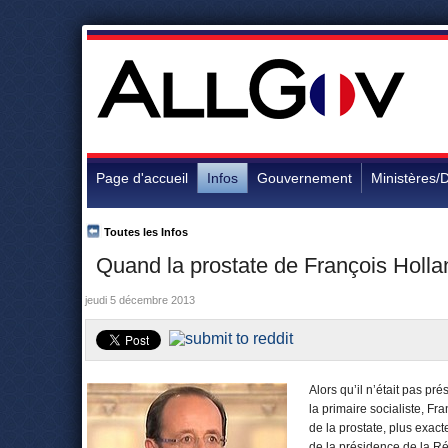
Page d'accueil
Infos
Gouvernement
Ministères/D
Toutes les Infos
Quand la prostate de François Hollan
jeudi 5 décembre 2013
Alors qu’il n’était pas p
la primaire socialiste, Fr
de la prostate, plus exa
de la présidence de la Ré