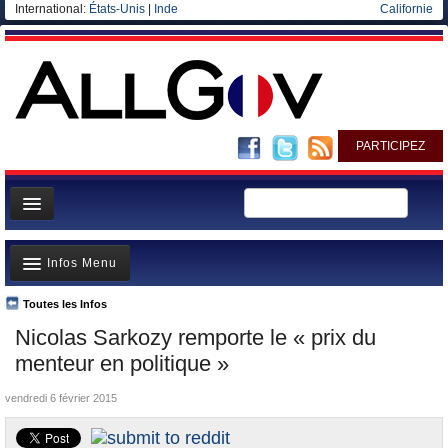
International:
États-Unis
|
Inde
Californie
PARTICIPEZ
Page d'accueil
Infos Menu
Infos
Gouvernement
Toutes les Infos
A la Une
Nicolas Sarkozy remporte le « prix du
Ministères/Directions
Polémiques
menteur en politique »
Blog
Où va l’argent?
vendredi 6 février 2015
Elections européennes
La France et le Monde