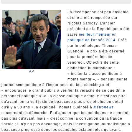
Nominations et Démissions
Elections européennes
La récompense est peu enviable
et elle a été remportée par
Infos insolites
Nicolas Sarkozy. L'ancien
président de la République a été
sacré
meilleur menteur en
politique de l'année 2014
. Créé
par le politologue Thomas
Guénolé, le prix a été décerné
pour la première fois ce
vendredi. Objectifs de cette
distinction humoristique :
AP
« inciter la classe politique à
moins mentir », « sensibiliser le
journalisme politique à l'importance du fact-checking » et
« encourager le grand public à vérifier la véracité de ce que dit le
personnel politique ». « La classe politique actuelle n'est pas pire
qu'avant, on la voit juste de beaucoup plus près et plus en détail
qu'il y a 50 ans », a expliqué Thomas Guénolé à
Métronews
concernant sa démarche. Et d'ajouter que les politiques ne mentent
pas plus qu'avant, mais « c'est comme la corruption ou la fraude
fiscale : il n'y en pas davantage, mais l'investigation journalistique a
beaucoup progressé donc les scandales éclatent plus qu'avant.