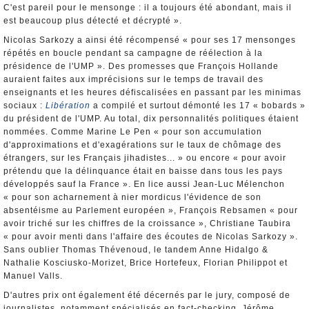
C'est pareil pour le mensonge : il a toujours été abondant, mais il
est beaucoup plus détecté et décrypté ».
Nicolas Sarkozy a ainsi été récompensé « pour ses 17 mensonges
répétés en boucle pendant sa campagne de réélection à la
présidence de l'UMP ». Des promesses que François Hollande
auraient faites aux imprécisions sur le temps de travail des
enseignants et les heures défiscalisées en passant par les minimas
sociaux :
Libération
a compilé et surtout démonté les 17 « bobards »
du président de l'UMP. Au total, dix personnalités politiques étaient
nommées. Comme Marine Le Pen « pour son accumulation
d'approximations et d'exagérations sur le taux de chômage des
étrangers, sur les Français jihadistes... » ou encore « pour avoir
prétendu que la délinquance était en baisse dans tous les pays
développés sauf la France ». En lice aussi Jean-Luc Mélenchon
« pour son acharnement à nier mordicus l'évidence de son
absentéisme au Parlement européen », François Rebsamen « pour
avoir triché sur les chiffres de la croissance », Christiane Taubira
« pour avoir menti dans l'affaire des écoutes de Nicolas Sarkozy ».
Sans oublier Thomas Thévenoud, le tandem Anne Hidalgo &
Nathalie Kosciusko-Morizet, Brice Hortefeux, Florian Philippot et
Manuel Valls.
D'autres prix ont également été décernés par le jury, composé de
journalistes, notamment spécialisés en fact-checking. Jérôme