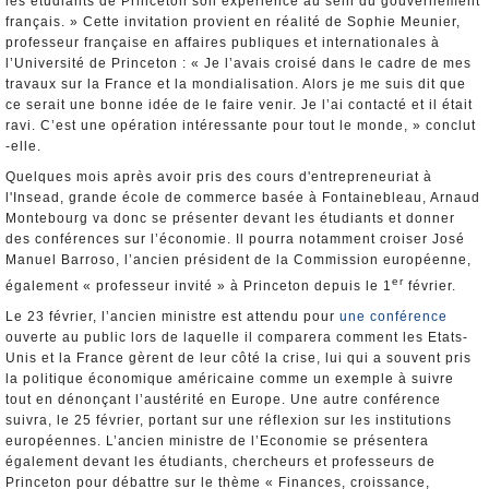
les étudiants de Princeton son expérience au sein du gouvernement
français. » Cette invitation provient en réalité de Sophie Meunier,
professeur française en affaires publiques et internationales à
l’Université de Princeton : « Je l’avais croisé dans le cadre de mes
travaux sur la France et la mondialisation. Alors je me suis dit que
ce serait une bonne idée de le faire venir. Je l’ai contacté et il était
ravi. C’est une opération intéressante pour tout le monde, » conclut
-elle.
Quelques mois après avoir pris des cours d'entrepreneuriat à
l'Insead, grande école de commerce basée à Fontainebleau, Arnaud
Montebourg va donc se présenter devant les étudiants et donner
des conférences sur l’économie. Il pourra notamment croiser José
Manuel Barroso, l’ancien président de la Commission européenne,
er
également « professeur invité » à Princeton depuis le 1
février.
Le 23 février, l’ancien ministre est attendu pour
une conférence
ouverte au public lors de laquelle il comparera comment les Etats-
Unis et la France gèrent de leur côté la crise, lui qui a souvent pris
la politique économique américaine comme un exemple à suivre
tout en dénonçant l’austérité en Europe. Une autre conférence
suivra, le 25 février, portant sur une réflexion sur les institutions
européennes. L’ancien ministre de l’Economie se présentera
également devant les étudiants, chercheurs et professeurs de
Princeton pour débattre sur le thème « Finances, croissance,