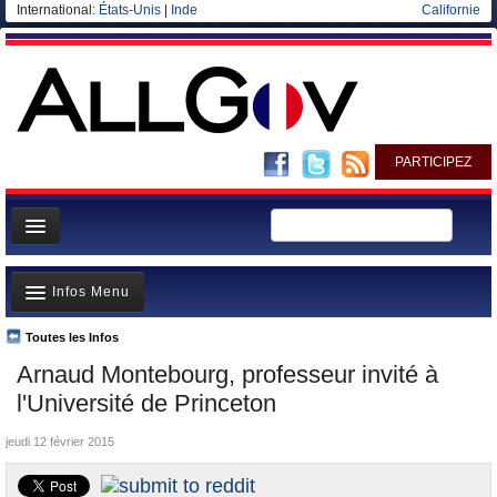
International:
États-Unis
|
Inde
Californie
PARTICIPEZ
Page d'accueil
Infos Menu
Infos
Gouvernement
Toutes les Infos
A la Une
Arnaud Montebourg, professeur invité à
Ministères/Directions
Polémiques
l'Université de Princeton
Blog
Où va l’argent?
jeudi 12 février 2015
Elections européennes
La France et le Monde