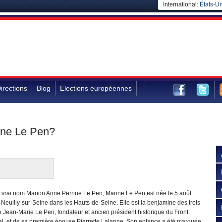
International:
États-Un
irections
Blog
Elections européennes
rine Le Pen?
 vrai nom Marion Anne Perrine Le Pen, Marine Le Pen est née le 5 août
Neuilly-sur-Seine dans les Hauts-de-Seine. Elle est la benjamine des trois
de Jean-Marie Le Pen, fondateur et ancien président historique du Front
al, et de sa première épouse Pierrette Lalanne. Son enfance a été marquée