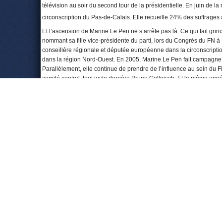
télévision au soir du second tour de la présidentielle. En juin de l
circonscription du Pas-de-Calais. Elle recueille 24% des suffrages
Et l’ascension de Marine Le Pen ne s’arrête pas là. Ce qui fait gr
nommant sa fille vice-présidente du parti, lors du Congrès du FN à 
conseillère régionale et députée européenne dans la circonscriptio
dans la région Nord-Ouest. En 2005, Marine Le Pen fait campagne p
Parallèlement, elle continue de prendre de l’influence au sein du
comité central, tout juste derrière Bruno Gollnisch. Et la même ann
Beaumont, une petite ville ouvrière de 26 000 habitants. Aux législ
Calais. Aux accusations de parachutage, elle répond que « cette cir
regroupe les problèmes majeurs de la France ». Elle est la seule ca
par le candidat socialiste. Le 23 mars 2008, elle parvient à son b
abandonne en 2011 en raison de la loi sur le non-cumul des manda
L’année 2011 sera celle de la consécration pour Marine Le Pen. Ell
qu’elle remporte sans surprise face à Bruno Gollnisch, avec plus de
présidentielle pour 2012. Dès le printemps 2011, les sondages lui 
Pen veut y croire et rééditer l’exploit de son père du 21 avril 2002. 
Marie Le Pen n’a recueilli que 10,44% des votes. Pari gagné, puisqu
score jamais enregistré par le FN. Et se place ainsi en « troisiè
municipales de 2014, avec une dizaine de mairies et plus de 1 50
confirmant l’ancrage du FN dans l’Hexagone.
En juillet 2013, sur demande de la justice française, le Parlement