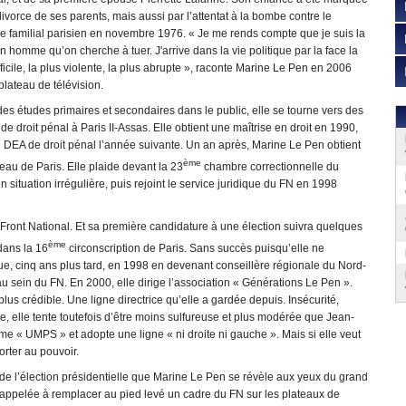
divorce de ses parents, mais aussi par l’attentat à la bombe contre le
e familial parisien en novembre 1976. « Je me rends compte que je suis la
’un homme qu’on cherche à tuer. J'arrive dans la vie politique par la face la
fficile, la plus violente, la plus abrupte », raconte Marine Le Pen en 2006
plateau de télévision.
es études primaires et secondaires dans le public, elle se tourne vers des
de droit pénal à Paris II-Assas. Elle obtient une maîtrise en droit en 1990,
 DEA de droit pénal l’année suivante. Un an après, Marine Le Pen obtient
ème
rreau de Paris. Elle plaide devant la 23
chambre correctionnelle du
situation irrégulière, puis rejoint le service juridique du FN en 1998
 Front National. Et sa première candidature à une élection suivra quelques
ème
dans la 16
circonscription de Paris. Sans succès puisqu’elle ne
ue, cinq ans plus tard, en 1998 en devenant conseillère régionale du Nord-
sein du FN. En 2000, elle dirige l’association « Générations Le Pen ».
plus crédible. Une ligne directrice qu’elle a gardée depuis. Insécurité,
re, elle tente toutefois d’être moins sulfureuse et plus modérée que Jean-
e « UMPS » et adopte une ligne « ni droite ni gauche ». Mais si elle veut
orter au pouvoir.
e l’élection présidentielle que Marine Le Pen se révèle aux yeux du grand
s appelée à remplacer au pied levé un cadre du FN sur les plateaux de