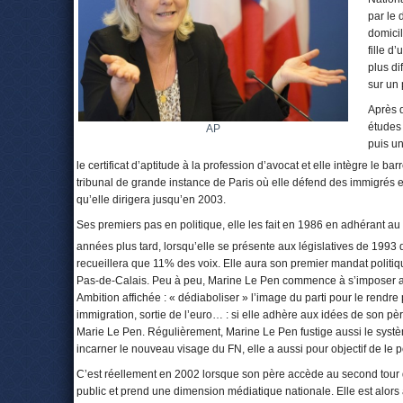
par le 
domicil
fille d
plus di
sur un 
Après d
études 
AP
puis un
le certificat d’aptitude à la profession d’avocat et elle intègre le ba
tribunal de grande instance de Paris où elle défend des immigrés en 
qu’elle dirigera jusqu’en 2003.
Ses premiers pas en politique, elle les fait en 1986 en adhérant au
années plus tard, lorsqu’elle se présente aux législatives de 1993 
recueillera que 11% des voix. Elle aura son premier mandat politiq
Pas-de-Calais. Peu à peu, Marine Le Pen commence à s’imposer au 
Ambition affichée : « dédiaboliser » l’image du parti pour le rendre 
immigration, sortie de l’euro… : si elle adhère aux idées de son pè
Marie Le Pen. Régulièrement, Marine Le Pen fustige aussi le systèm
incarner le nouveau visage du FN, elle a aussi pour objectif de le p
C’est réellement en 2002 lorsque son père accède au second tour d
public et prend une dimension médiatique nationale. Elle est alor