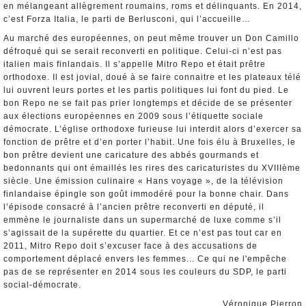
en mélangeant allègrement roumains, roms et délinquants. En 2014,
c’est Forza Italia, le parti de Berlusconi, qui l’accueille…
Au marché des européennes, on peut même trouver un Don Camillo
défroqué qui se serait reconverti en politique. Celui-ci n’est pas
italien mais finlandais. Il s’appelle Mitro Repo et était prêtre
orthodoxe. Il est jovial, doué à se faire connaitre et les plateaux télé
lui ouvrent leurs portes et les partis politiques lui font du pied. Le
bon Repo ne se fait pas prier longtemps et décide de se présenter
aux élections européennes en 2009 sous l’étiquette sociale
démocrate. L’église orthodoxe furieuse lui interdit alors d’exercer sa
fonction de prêtre et d’en porter l’habit. Une fois élu à Bruxelles, le
bon prêtre devient une caricature des abbés gourmands et
bedonnants qui ont émaillés les rires des caricaturistes du XVIIIème
siècle. Une émission culinaire « Hans voyage », de la télévision
finlandaise épingle son goût immodéré pour la bonne chair. Dans
l’épisode consacré à l’ancien prêtre reconverti en député, il
emmène le journaliste dans un supermarché de luxe comme s’il
s’agissait de la supérette du quartier. Et ce n’est pas tout car en
2011, Mitro Repo doit s’excuser face à des accusations de
comportement déplacé envers les femmes... Ce qui ne l'empêche
pas de se représenter en 2014 sous les couleurs du SDP, le parti
social-démocrate.
Véronique Pierron