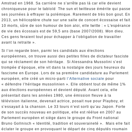
Amstrad en 1968. Sa carrière ne s’arrête pas là car elle devient
chroniqueuse pour le tabloïd The sun et twitteuse émérite qui passe
ses journées à effrayer la polémique. Rarement de très bon gout. En
2013, un hélicoptère chute sur une salle de concert écossaise et fait
10 morts, sûre de son humour de bon aloi, elle twitte : « L'espérance
de vie des écossais est de 59,5 ans (base 2007/2008). Mon dieu.
Ces gens feraient tout pour échapper à l'obligation de travailler
avant la retraite ».
Si l’on regarde bien, parmi les candidats aux élections
européennes, on trouve aussi des petites filles de dictateur fasciste
qui se réclament de son héritage. Si Alessandra Mussolini s’est
trompée d’époque, elle vit dans la nostalgie des jours heureux du
fascisme en Europe. Lors de sa première candidature au Parlement
européen, elle créé un micro-parti
l’Alternative sociale
pour
« défendre l’héritage mussolinien ». Elle obtient tout de même 1%
aux élections européennes et devient député. Avant cela, elle
présentait dans les années 1980, une émission fleuve à la
télévision italienne, devenait actrice, posait nue pour Playboy, et
s’essayait à la chanson. Le 33 tours n’est sorti qu’au Japon. Forte
de son succès nouveau en politique, elle est réélue en 2007 au
Parlement européen et siège dans le groupe du Front national
Bruno Gollnisch « Identité, tradition et souveraineté ». Mais elle fait
éclater le groupe en provoquant le départ de cinq députés roumain