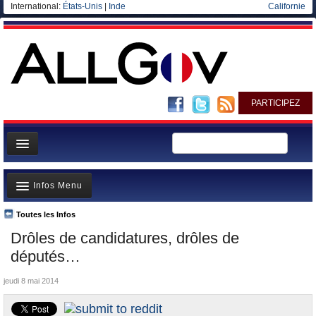
International:
États-Unis
|
Inde
Californie
PARTICIPEZ
Page d'accueil
Infos Menu
Infos
Gouvernement
Toutes les Infos
A la Une
Drôles de candidatures, drôles de
Ministères/Directions
Polémiques
députés…
Blog
Où va l’argent?
jeudi 8 mai 2014
Elections européennes
La France et le Monde