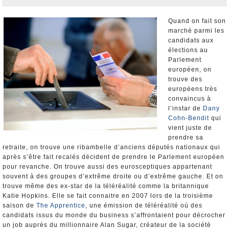
Nominations et Démissions
Elections européennes
Quand on fait son
marché parmi les
Infos insolites
candidats aux
élections au
Parlement
européen, on
trouve des
européens très
convaincus à
l’instar de
Dany
Cohn-Bendit
qui
vient juste de
prendre sa
retraite, on trouve une ribambelle d’anciens députés nationaux qui
après s’être fait recalés décident de prendre le Parlement européen
pour revanche. On trouve aussi des eurosceptiques appartenant
souvent à des groupes d’extrême droite ou d’extrême gauche. Et on
trouve même des ex-star de la téléréalité comme la britannique
Katie Hopkins. Elle se fait connaitre en 2007 lors de la troisième
saison de
The Apprentice
, une émission de téléréalité où des
candidats issus du monde du business s’affrontaient pour décrocher
un job auprès du millionnaire Alan Sugar, créateur de la société