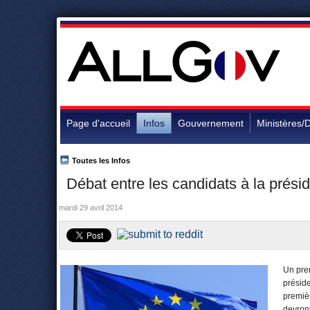
Page d'accueil
Infos
Gouvernement
Ministères/D
Toutes les Infos
Débat entre les candidats à la prés
mardi 29 avril 2014
Un prem
présid
premièr
devro