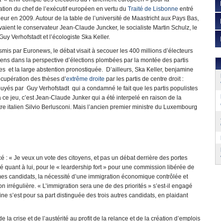
tion du chef de l’exécutif européen en vertu du
Traité de Lisbonne
entré
eur en 2009. Autour de la table de l’université de Maastricht aux Pays Bas,
vaient le conservateur Jean-Claude Juncker, le socialiste Martin Schulz, le
 Guy Verhofstadt et l’écologiste Ska Keller.
mis par Euronews, le débat visait à secouer les 400 millions d’électeurs
ens dans la perspective d’élections plombées par la montée des partis
s et la large abstention pronostiquée. D’ailleurs, Ska Keller, benjamine
cupération des thèses d’
extrême droite
par les partis de centre droit :
ppuyés par Guy Verhofstadt qui a condamné le fait que les partis populistes
à ce jeu, c’est Jean-Claude Junker qui a été interpelé en raison de la
e italien Silvio Berlusconi. Mais l’ancien premier ministre du Luxembourg
cé : « Je veux un vote des citoyens, et pas un débat derrière des portes
 quant à lui, pour le « leardership fort » pour une commission libérée de
ommes candidats, la nécessité d’une immigration économique contrôlée et
on irrégulière. « L’immigration sera une de des priorités » s’est-il engagé
e s’est pour sa part distinguée des trois autres candidats, en plaidant
 la crise et de l’austérité au profit de la relance et de la création d’emplois