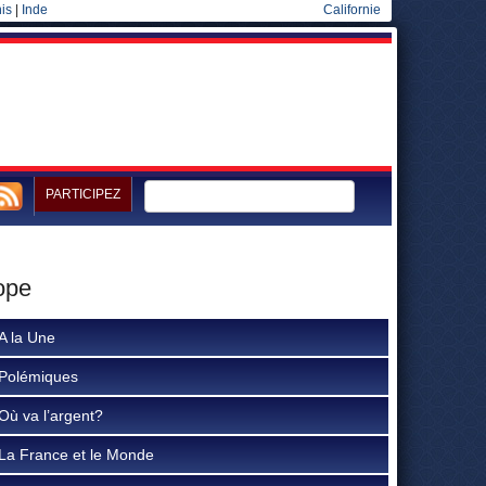
is
|
Inde
Californie
PARTICIPEZ
ope
A la Une
Polémiques
Où va l’argent?
La France et le Monde