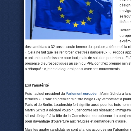
désigna
en vigu
se trou
libéral
Retrans
europé
extrême
des candidats à 32 ans et seule femme du quatuor, a dénoncé la ré
« Cela ne fait que les renforcer, c’est très dangereux ». Propos a
« ont un bouc émissaire pour tout, mais de solution pour rien ». Et 
présence d’eurosceptiques au sein du PPE dont l’ex premier ministr
a rétorqué : « je ne dialoguerai pas » avec ces mouvements.
Exit l’austérité
Puis l’actuel président du
Parlement européen
, Marin Schulz a lan
fermées ». L’ancien premier ministre belge Guy Verhofstadt a plaidé
Paris et de Berlin. Leadership fort signifie aussi pour les trois h
Martin Schltz a déclaré vouloir lutter contre les réseaux d’immigrati
s’il est désigné à la tête de la Commission européenne. La benjamin
pour davantage d’ouverture aux réfugiés et demandeurs d’asile.
Mais les quatre candidats se sont à la fois accordés sur l’abandon de