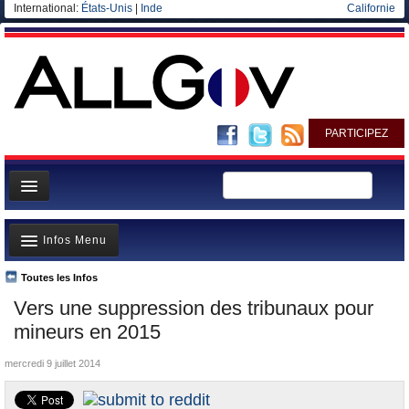
International:
États-Unis
|
Inde
Californie
PARTICIPEZ
Page d'accueil
Infos Menu
Infos
Gouvernement
Toutes les Infos
A la Une
Vers une suppression des tribunaux pour
Ministères/Directions
Polémiques
mineurs en 2015
Blog
Où va l’argent?
mercredi 9 juillet 2014
Elections européennes
La France et le Monde