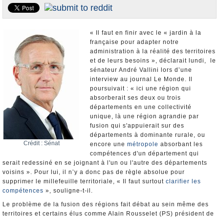
Nominations et Démissions
Elections européennes
« Il faut en finir avec le « jardin à la
Infos insolites
française pour adapter notre
administration à la réalité des territoires
et de leurs besoins », déclarait lundi, le
sénateur André Vallini lors d’une
interview au journal Le Monde. Il
poursuivait : « ici une région qui
absorberait ses deux ou trois
départements en une collectivité
unique, là une région agrandie par
fusion qui s'appuierait sur des
départements à dominante rurale, ou
Crédit : Sénat
encore une
métropole
absorbant les
compétences d'un département qui
serait redessiné en se joignant à l'un ou l'autre des départements
voisins ». Pour lui, il n’y a donc pas de règle absolue pour
supprimer le millefeuille territoriale, « Il faut surtout
clarifier les
compétences
», souligne-t-il.
Le problème de la fusion des régions fait débat au sein même des
territoires et certains élus comme Alain Rousselet (PS) président de