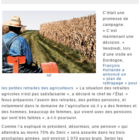
Nominations et Démissions
Elections européennes
C’était une
promesse de
Infos insolites
campagne.
« C’est
maintenant une
décision. »
Vendredi, lors
d’une visite en
Dordogne,
François
Hollande a
annoncé un
AP
« plan de
rattrapage » pour
les petites retraites des agriculteurs
. « La situation des retraites
agricoles n'est pas satisfaisante », a déclaré le chef de l’État. «
Nous préparons l’avenir des retraites, des petites pensions, et
notamment dans le domaine de l’agriculture où il y a des femmes et
des hommes, beaucoup de femmes, qui vivent avec des pensions
qui sont très faibles », a-t-il poursuivi.
Comme l’a expliqué le président, désormais, une pension « qui
atteindra au moins 75% du Smic » sera assurée dans les trois
prochaines années, soit environ 1 070 euros bruts. Selon les