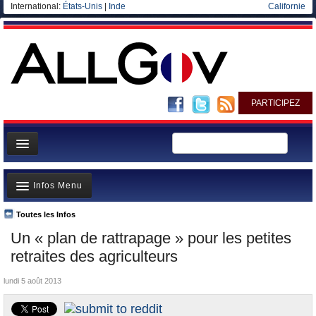
International:
États-Unis
|
Inde
Californie
PARTICIPEZ
Page d'accueil
Infos Menu
Infos
Gouvernement
Toutes les Infos
A la Une
Un « plan de rattrapage » pour les petites
Ministères/Directions
Polémiques
retraites des agriculteurs
Blog
Où va l’argent?
lundi 5 août 2013
Elections européennes
La France et le Monde