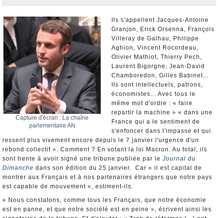
Nominations et Démissions
Elections européennes
Ils s'appellent Jacques-Antoine
Granjon, Erick Orsenna, François
Infos insolites
Villeray de Galhau, Philippe
Aghion, Vincent Rocordeau,
Olivier Mathiot, Thierry Pech,
Laurent Bigorgne, Jean-David
Chamboredon, Gilles Babinet...
Ils sont intellectuels, patrons,
économistes... Avec tous le
même mot d'ordre : « faire
repartir la machine » « dans une
Capture d'écran : La chaîne
France qui a le sentiment de
parlementaire AN
s'enfoncer dans l'impasse et qui
ressent plus vivement encore depuis le 7 janvier l'urgence d'un
rebond collectif ». Comment ? En votant la loi Macron. Au total, ils
sont trente à avoir signé une tribune publiée par le
Journal du
Dimanche
dans son édition du 25 janvier. Car « il est capital de
montrer aux Français et à nos partenaires étrangers que notre pays
est capable de mouvement », estiment-ils.
« Nous constatons, comme tous les Français, que notre économie
est en panne, et que notre société est en peine », écrivent ainsi les