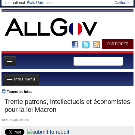
International:
États-Unis
|
Inde
Californie
PARTICIPEZ
Page d'accueil
Infos Menu
Infos
Gouvernement
Toutes les Infos
A la Une
Trente patrons, intellectuels et économistes
Ministères/Directions
Polémiques
pour la loi Macron
Blog
Où va l’argent?
lundi 26 janvier 2015
Elections européennes
La France et le Monde