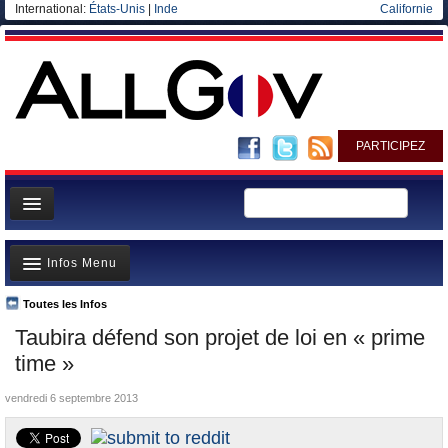
International:
États-Unis
|
Inde
Californie
PARTICIPEZ
Page d'accueil
Infos Menu
Infos
Gouvernement
Toutes les Infos
A la Une
Taubira défend son projet de loi en « prime
Ministères/Directions
Polémiques
time »
Blog
Où va l’argent?
vendredi 6 septembre 2013
Elections européennes
La France et le Monde