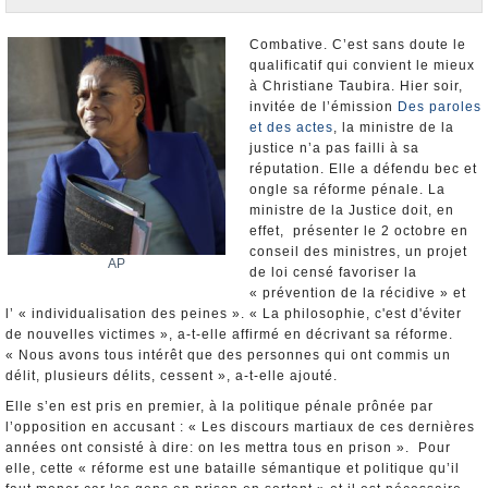
Nominations et Démissions
Elections européennes
Combative. C’est sans doute le
qualificatif qui convient le mieux
Infos insolites
à Christiane Taubira. Hier soir,
invitée de l’émission
Des paroles
et des actes
, la ministre de la
justice n’a pas failli à sa
réputation. Elle a défendu bec et
ongle sa réforme pénale. La
ministre de la Justice doit, en
effet, présenter le 2 octobre en
conseil des ministres, un projet
AP
de loi censé favoriser la
« prévention de la récidive » et
l’ « individualisation des peines ». « La philosophie, c'est d'éviter
de nouvelles victimes », a-t-elle affirmé en décrivant sa réforme.
« Nous avons tous intérêt que des personnes qui ont commis un
délit, plusieurs délits, cessent », a-t-elle ajouté.
Elle s’en est pris en premier, à la politique pénale prônée par
l’opposition en accusant : « Les discours martiaux de ces dernières
années ont consisté à dire: on les mettra tous en prison ». Pour
elle, cette « réforme est une bataille sémantique et politique qu’il