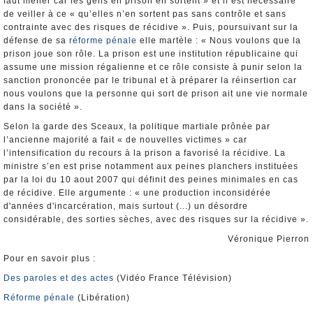
faut mener car les gens en prison en sortent » et il est nécessaire
de veiller à ce « qu’elles n’en sortent pas sans contrôle et sans
contrainte avec des risques de récidive ». Puis, poursuivant sur la
défense de sa
réforme pénale
elle martèle : « Nous voulons que la
prison joue son rôle. La prison est une institution républicaine qui
assume une mission régalienne et ce rôle consiste à punir selon la
sanction prononcée par le tribunal et à préparer la réinsertion car
nous voulons que la personne qui sort de prison ait une vie normale
dans la société ».
Selon la garde des Sceaux, la politique martiale prônée par
l’ancienne majorité a fait « de nouvelles victimes » car
l’intensification du recours à la prison a favorisé la récidive. La
ministre s’en est prise notamment aux peines planchers instituées
par la loi du 10 aout 2007 qui définit des peines minimales en cas
de récidive. Elle argumente : « une production inconsidérée
d'années d'incarcération, mais surtout (...) un désordre
considérable, des sorties sèches, avec des risques sur la récidive ».
Véronique Pierron
Pour en savoir plus :
Des paroles et des actes
(Vidéo France Télévision)
Réforme pénale
(Libération)