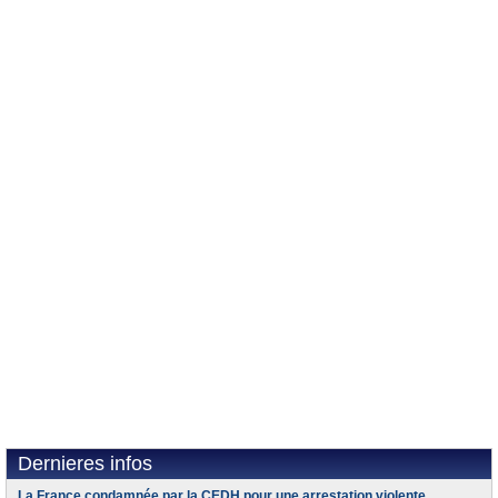
Dernieres infos
La France condamnée par la CEDH pour une arrestation violente