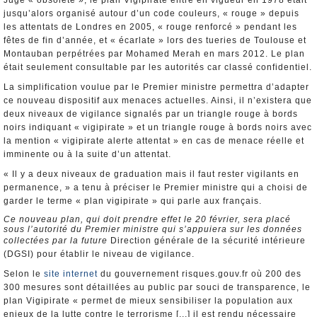
Jugé « obsolète », le plan Vigipirate entré en vigueur en 1978 était
jusqu’alors organisé autour d’un code couleurs, « rouge » depuis
les attentats de Londres en 2005, « rouge renforcé » pendant les
fêtes de fin d’année, et « écarlate » lors des tueries de Toulouse et
Montauban perpétrées par Mohamed Merah en mars 2012. Le plan
était seulement consultable par les autorités car classé confidentiel.
La simplification voulue par le Premier ministre permettra d’adapter
ce nouveau dispositif aux menaces actuelles. Ainsi, il n’existera que
deux niveaux de vigilance signalés par un triangle rouge à bords
noirs indiquant « vigipirate » et un triangle rouge à bords noirs avec
la mention « vigipirate alerte attentat » en cas de menace réelle et
imminente ou à la suite d’un attentat.
« Il y a deux niveaux de graduation mais il faut rester vigilants en
permanence, » a tenu à préciser le Premier ministre qui a choisi de
garder le terme « plan vigipirate » qui parle aux français.
Ce nouveau plan, qui doit prendre effet le 20 février, sera placé
sous l’autorité du Premier ministre qui s’appuiera sur les données
collectées par la future
Direction générale de la sécurité intérieure
(DGSI) pour établir le niveau de vigilance.
Selon le
site internet
du gouvernement risques.gouv.fr où 200 des
300 mesures sont détaillées au public par souci de transparence, le
plan Vigipirate « permet de mieux sensibiliser la population aux
enjeux de la lutte contre le terrorisme [...] il est rendu nécessaire