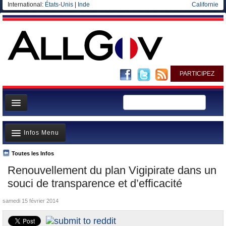
International:
États-Unis
|
Inde
Californie
PARTICIPEZ
Page d'accueil
Infos Menu
Infos
Gouvernement
Toutes les Infos
A la Une
Renouvellement du plan Vigipirate dans un
Ministères/Directions
Polémiques
souci de transparence et d’efficacité
Blog
Où va l’argent?
samedi 15 février 2014
Elections européennes
La France et le Monde