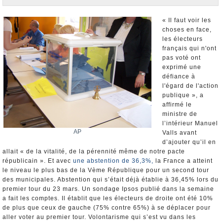
Nominations et Démissions
Elections européennes
« Il faut voir les
choses en face,
Infos insolites
les électeurs
français qui n'ont
pas voté ont
exprimé une
défiance à
l'égard de l'action
publique », a
affirmé le
ministre de
l’intérieur Manuel
AP
Valls avant
d’ajouter qu’il en
allait « de la vitalité, de la pérennité même de notre pacte
républicain ». Et avec
une abstention de 36,3%,
la France a atteint
le niveau le plus bas de la Vème République pour un second tour
des municipales. Abstention qui s’était déjà établie à 36,45% lors du
premier tour du 23 mars. Un sondage Ipsos publié dans la semaine
a fait les comptes. Il établit que les électeurs de droite ont été 10%
de plus que ceux de gauche (75% contre 65%) à se déplacer pour
aller voter au premier tour. Volontarisme qui s’est vu dans les