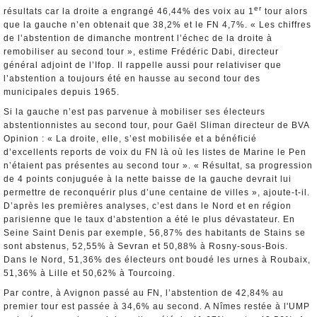
er
résultats car la droite a engrangé 46,44% des voix au 1
tour alors
que la gauche n’en obtenait que 38,2% et le FN 4,7%. « Les chiffres
de l’abstention de dimanche montrent l’échec de la droite à
remobiliser au second tour », estime Frédéric Dabi, directeur
général adjoint de l’Ifop. Il rappelle aussi pour relativiser que
l’abstention a toujours été en hausse au second tour des
municipales depuis 1965.
Si la gauche n’est pas parvenue à mobiliser ses électeurs
abstentionnistes au second tour, pour Gaël Sliman directeur de BVA
Opinion : « La droite, elle, s’est mobilisée et a bénéficié
d’excellents reports de voix du FN là où les listes de Marine le Pen
n’étaient pas présentes au second tour ». « Résultat, sa progression
de 4 points conjuguée à la nette baisse de la gauche devrait lui
permettre de reconquérir plus d’une centaine de villes », ajoute-t-il.
D’après les premières analyses, c’est dans le Nord et en région
parisienne que le taux d’abstention a été le plus dévastateur. En
Seine Saint Denis par exemple, 56,87% des habitants de Stains se
sont abstenus, 52,55% à Sevran et 50,88% à Rosny-sous-Bois.
Dans le Nord, 51,36% des électeurs ont boudé les urnes à Roubaix,
51,36% à Lille et 50,62% à Tourcoing.
Par contre, à Avignon passé au FN, l’abstention de 42,84% au
premier tour est passée à 34,6% au second. A Nîmes restée à l'UMP