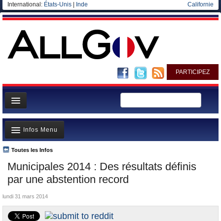
International:
États-Unis
|
Inde
Californie
PARTICIPEZ
Page d'accueil
Infos Menu
Infos
Gouvernement
Toutes les Infos
A la Une
Municipales 2014 : Des résultats définis
Ministères/Directions
Polémiques
par une abstention record
Blog
Où va l’argent?
lundi 31 mars 2014
Elections européennes
La France et le Monde