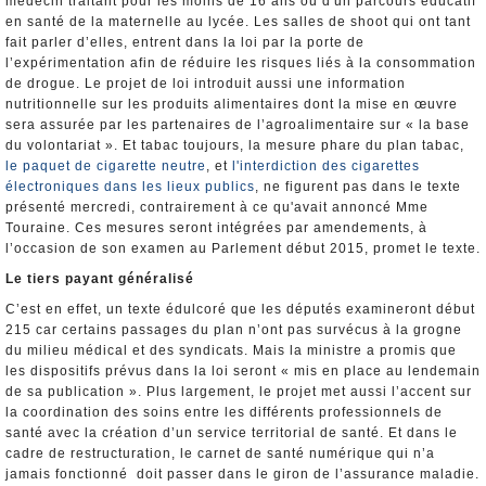
médecin traitant pour les moins de 16 ans ou d'un parcours éducatif
en santé de la maternelle au lycée. Les salles de shoot qui ont tant
fait parler d’elles, entrent dans la loi par la porte de
l’expérimentation afin de réduire les risques liés à la consommation
de drogue. Le projet de loi introduit aussi une information
nutritionnelle sur les produits alimentaires dont la mise en œuvre
sera assurée par les partenaires de l’agroalimentaire sur « la base
du volontariat ». Et tabac toujours, la mesure phare du plan tabac,
le paquet de cigarette neutre
, et
l'interdiction des cigarettes
électroniques dans les lieux publics
, ne figurent pas dans le texte
présenté mercredi, contrairement à ce qu'avait annoncé Mme
Touraine. Ces mesures seront intégrées par amendements, à
l’occasion de son examen au Parlement début 2015, promet le texte.
Le tiers payant généralisé
C’est en effet, un texte édulcoré que les députés examineront début
215 car certains passages du plan n’ont pas survécus à la grogne
du milieu médical et des syndicats. Mais la ministre a promis que
les dispositifs prévus dans la loi seront « mis en place au lendemain
de sa publication ». Plus largement, le projet met aussi l’accent sur
la coordination des soins entre les différents professionnels de
santé avec la création d’un service territorial de santé. Et dans le
cadre de restructuration, le carnet de santé numérique qui n’a
jamais fonctionné doit passer dans le giron de l’assurance maladie.