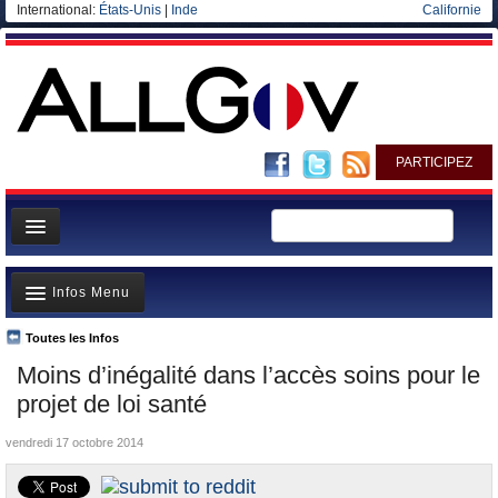
International:
États-Unis
|
Inde
Californie
PARTICIPEZ
Page d'accueil
Infos Menu
Infos
Gouvernement
Toutes les Infos
A la Une
Moins d’inégalité dans l’accès soins pour le
Ministères/Directions
Polémiques
projet de loi santé
Blog
Où va l’argent?
vendredi 17 octobre 2014
Elections européennes
La France et le Monde