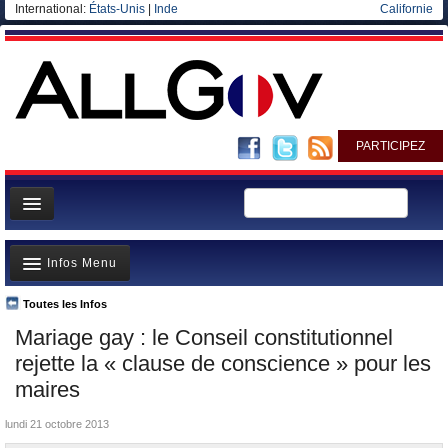
International:
États-Unis
|
Inde
Californie
PARTICIPEZ
Page d'accueil
Infos Menu
Infos
Gouvernement
Toutes les Infos
A la Une
Mariage gay : le Conseil constitutionnel
Ministères/Directions
Polémiques
rejette la « clause de conscience » pour les
Blog
Où va l’argent?
maires
Elections européennes
La France et le Monde
lundi 21 octobre 2013