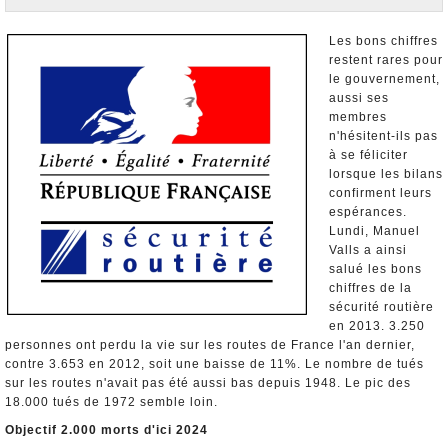
Nominations et Démissions
Elections européennes
Les bons chiffres
restent rares pour
Infos insolites
le gouvernement,
aussi ses
membres
n'hésitent-ils pas
à se féliciter
lorsque les bilans
confirment leurs
espérances.
Lundi, Manuel
Valls a ainsi
salué les bons
chiffres de la
sécurité routière
en 2013. 3.250
personnes ont perdu la vie sur les routes de France l'an dernier,
contre 3.653 en 2012, soit une baisse de 11%. Le nombre de tués
sur les routes n'avait pas été aussi bas depuis 1948. Le pic des
18.000 tués de 1972 semble loin.
Objectif 2.000 morts d'ici 2024