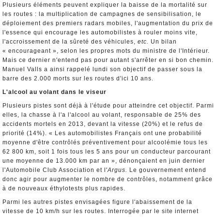
Plusieurs éléments peuvent expliquer la baisse de la mortalité sur
les routes : la multiplication de campagnes de sensibilisation, le
déploiement des premiers radars mobiles, l'augmentation du prix de
l'essence qui encourage les automobilistes à rouler moins vite,
l'accroissement de la sûreté des véhicules,
etc.
Un bilan
« encourageant », selon les propres mots du ministre de l'Intérieur.
Mais ce dernier n'entend pas pour autant s'arrêter en si bon chemin.
Manuel Valls a ainsi rappelé lundi son objectif de passer sous la
barre des 2.000 morts sur les routes d'ici 10 ans.
L'alcool au volant dans le viseur
Plusieurs pistes sont déjà à l'étude pour atteindre cet objectif. Parmi
elles, la chasse à l'a l'alcool au volant, responsable de 25% des
accidents mortels en 2013, devant la vitesse (20%) et le refus de
priorité (14%). « Les automobilistes Français ont une probabilité
moyenne d'être contrôlés préventivement pour alcoolémie tous les
62 800 km, soit 1 fois tous les 5 ans pour un conducteur parcourant
une moyenne de 13.000 km par an », dénonçaient en juin dernier
l'Automobile Club Association et l'
Argus.
Le gouvernement entend
donc agir pour augmenter le nombre de contrôles, notamment grâce
à de nouveaux éthylotests plus rapides.
Parmi les autres pistes envisagées figure l'abaissement de la
vitesse de 10 km/h sur les routes. Interrogée par le site internet