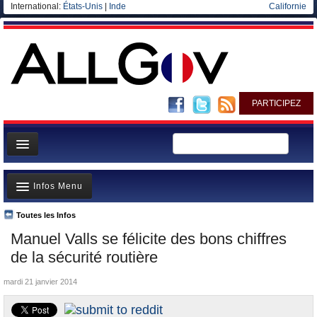
International:
États-Unis
|
Inde
Californie
PARTICIPEZ
Page d'accueil
Infos Menu
Infos
Gouvernement
Toutes les Infos
A la Une
Manuel Valls se félicite des bons chiffres
Ministères/Directions
Polémiques
de la sécurité routière
Blog
Où va l’argent?
mardi 21 janvier 2014
Elections européennes
La France et le Monde