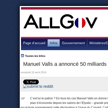
Page d'accueil
Infos
Gouvernement
Ministères/D
Toutes les Infos
Manuel Valls a annoncé 50 milliard
vendredi 18 avril 2014
C’est lui le patron ? En tous les cas Manuel Valls en donne 
AP
plan d’économie depuis les salons de l’Elysée – grande pre
qui échoie normalement cette déclaration à l’issue du Conseil.
Cet