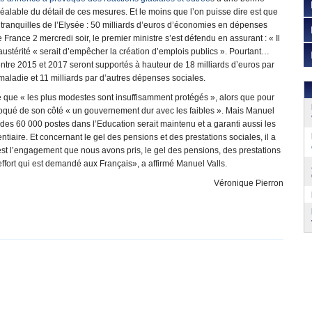
alable du détail de ces mesures. Et le moins que l’on puisse dire est que
si tranquilles de l’Elysée : 50 milliards d’euros d’économies en dépenses
 France 2 mercredi soir, le premier ministre s’est défendu en assurant : « Il
 l’austérité « serait d’empêcher la création d’emplois publics ». Pourtant…
tre 2015 et 2017 seront supportés à hauteur de 18 milliards d’euros par
ce maladie et 11 milliards par d’autres dépenses sociales.
e que « les plus modestes sont insuffisamment protégés », alors que pour
 évoqué de son côté « un gouvernement dur avec les faibles ». Mais Manuel
 des 60 000 postes dans l’Education serait maintenu et a garanti aussi les
entiaire. Et concernant le gel des pensions et des prestations sociales, il a
est l’engagement que nous avons pris, le gel des pensions, des prestations
ffort qui est demandé aux Français», a affirmé Manuel Valls.
Véronique Pierron