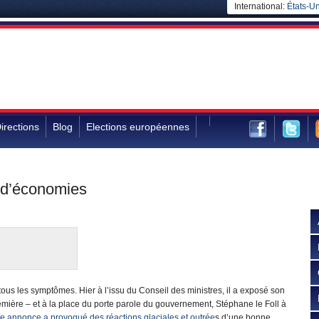
International:
États-Un
irections
Blog
Elections européennes
s d’économies
tous les symptômes. Hier à l’issu du Conseil des ministres, il a exposé son
mière – et à la place du porte parole du gouvernement, Stéphane le Foll à
te annonce a provoqué des réactions glaciales et outrée
s d’une bonne