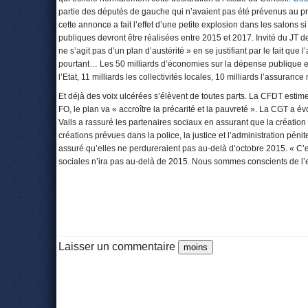
partie des députés de gauche qui n’avaient pas été prévenus au pré
cette annonce a fait l’effet d’une petite explosion dans les salons 
publiques devront être réalisées entre 2015 et 2017. Invité du JT de
ne s’agit pas d’un plan d’austérité » en se justifiant par le fait que
pourtant… Les 50 milliards d’économies sur la dépense publique en
l’Etat, 11 milliards les collectivités locales, 10 milliards l’assuran
Et déjà des voix ulcérées s’élèvent de toutes parts. La CFDT estim
FO, le plan va « accroître la précarité et la pauvreté ». La CGT a
Valls a rassuré les partenaires sociaux en assurant que la création
créations prévues dans la police, la justice et l’administration pénit
assuré qu’elles ne perdureraient pas au-delà d’octobre 2015. « C’
sociales n’ira pas au-delà de 2015. Nous sommes conscients de l’e
Laisser un commentaire