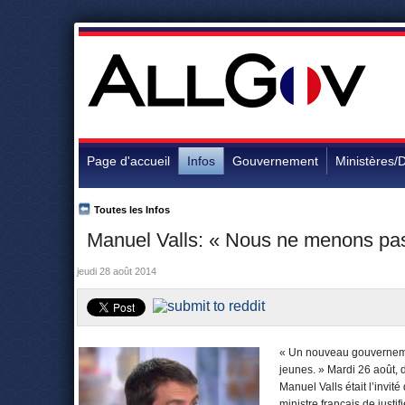
Page d'accueil
Infos
Gouvernement
Ministères/D
Toutes les Infos
Manuel Valls: « Nous ne menons pas 
jeudi 28 août 2014
« Un nouveau gouvernemen
jeunes. » Mardi 26 août, 
Manuel Valls était l’invité
ministre français de justif