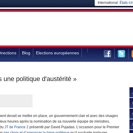
International:
États-Un
irections
Blog
Elections européennes
une politique d'austérité »
t devait se mettre en place, un gouvernement clair et avec des visages
deux heures après la nomination de sa nouvelle équipe de ministres,
 du
JT de France 2
présenté par David Pujadas. L’occasion pour le Premier
ier
ses choix et d’annoncer la ligne politique
qu’il souhaite instaurer.