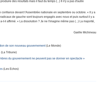
produire des résultats mais il faut du temps (...) Il n'y a pas d'autre
 confiance devant l'Assemblée nationale en septembre ou octobre. « Il y a
radicaux de gauche sont toujours engagés avec nous et puis surtout il y a
-t-il affirmé. « La dissolution ? Je ne l'imagine même pas (...) La majorité,
Gaëlle Michineau
ination de son nouveau gouvernement
(Le Monde)
2
(La Tribune)
 membres du gouvernement ne peuvent pas se donner en spectacle »
ues
(Les Echos)