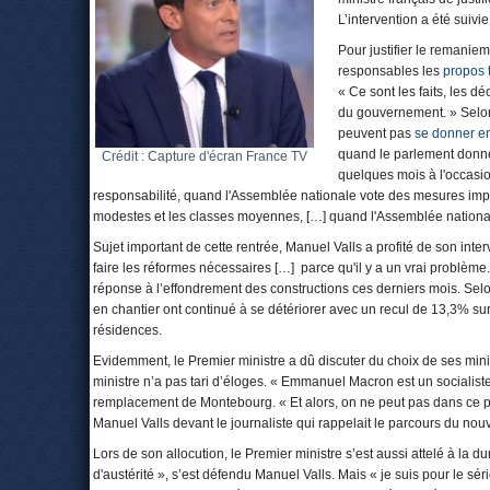
L’intervention a été suivi
Pour justifier le remanie
responsables les
propos 
« Ce sont les faits, les dé
du gouvernement. » Selon
peuvent pas
se donner e
quand le parlement donne 
Crédit : Capture d'écran France TV
quelques mois à l'occasi
responsabilité, quand l'Assemblée nationale vote des mesures imp
modestes et les classes moyennes, […] quand l'Assemblée nationale v
Sujet important de cette rentrée, Manuel Valls a profité de son inter
faire les réformes nécessaires […] parce qu'il y a un vrai problème
réponse à l’effondrement des constructions ces derniers mois. Selo
en chantier ont continué à se détériorer avec un recul de 13,3% su
résidences.
Evidemment, le Premier ministre a dû discuter du choix de ses min
ministre n’a pas tari d’éloges. « Emmanuel Macron est un socialist
remplacement de Montebourg. « Et alors, on ne peut pas dans ce pa
Manuel Valls devant le journaliste qui rappelait le parcours du no
Lors de son allocution, le Premier ministre s’est aussi attelé à la 
d'austérité », s’est défendu Manuel Valls. Mais « je suis pour le s