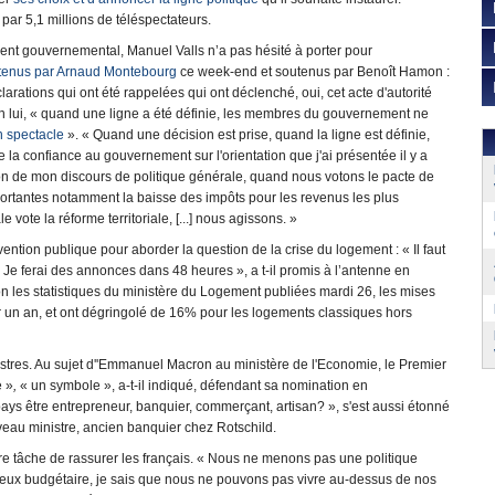
e par 5,1 millions de téléspectateurs.
ment gouvernemental, Manuel Valls n’a pas hésité à porter pour
tenus par Arnaud Montebourg
ce week-end et soutenus par Benoît Hamon :
clarations qui ont été rappelées qui ont déclenché, oui, cet acte d'autorité
 lui, « quand une ligne a été définie, les membres du gouvernement ne
n spectacle
». « Quand une décision est prise, quand la ligne est définie,
la confiance au gouvernement sur l'orientation que j'ai présentée il y a
on de mon discours de politique générale, quand nous votons le pacte de
ortantes notamment la baisse des impôts pour les revenus les plus
ote la réforme territoriale, [...] nous agissons. »
vention publique pour aborder la question de la crise du logement : « Il faut
. Je ferai des annonces dans 48 heures », a t-il promis à l’antenne en
n les statistiques du ministère du Logement publiées mardi 26, les mises
r un an, et ont dégringolé de 16% pour les logements classiques hors
istres. Au sujet d''Emmanuel Macron au ministère de l'Economie, le Premier
e »
,
« un symbole », a-t-il indiqué, défendant sa nomination en
ys être entrepreneur, banquier, commerçant, artisan? », s'est aussi étonné
uveau ministre, ancien banquier chez Rotschild.
dure tâche de rassurer les français. « Nous ne menons pas une politique
érieux budgétaire, je sais que nous ne pouvons pas vivre au-dessus de nos