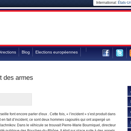
International:
États-Un
irections
Blog
Elections européennes
it des armes
ille font encore parler d'eux . Cette fois, « l’incident » s’est produit dans
 Et en fait d’incident, ce sont deux hommes cagoulés qui ont aspergé un
alachnikov. Dans le véhicule se trouvait Pierre-Marie Bourniquel, directeur
ité publique des Bouches-du-Rhône. Il était sur place suite à des appels