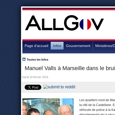
Page d'accueil
Infos
Gouvernement
Ministères/D
Toutes les Infos
Manuel Valls à Marseille dans le bru
mardi 10 février 2015
Les quartiers nord de Marse
la cité de la Castellane.
véhicule de police à la K
départemental de la sécur