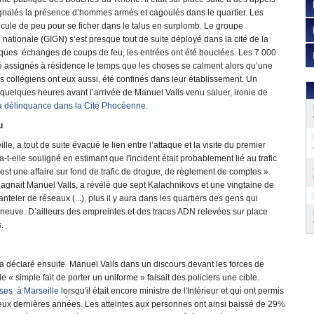
ignalés la présence d’hommes armés et cagoulés dans le quartier. Les
cule de peu pour se ficher dans le talus en surplomb. Le groupe
e nationale (GIGN) s’est presque tout de suite déployé dans la cité de la
ques échanges de coups de feu, les entrées ont été bouclées. Les 7 000
été assignés à résidence le temps que les choses se calment alors qu’une
 collégiens ont eux aussi, été confinés dans leur établissement. Un
t quelques heures avant l’arrivée de Manuel Valls venu saluer, ironie de
la délinquance dans la Cité Phocéenne
.
u
e, a tout de suite évacué le lien entre l’attaque et la visite du premier
a-t-elle souligné en estimant que l'incident était probablement lié au trafic
t une affaire sur fond de trafic de drogue, de règlement de comptes ».
pagnait Manuel Valls, a révélé que sept Kalachnikovs et une vingtaine de
nteler de réseaux (...), plus il y aura dans les quartiers des gens qui
neuve. D’ailleurs des empreintes et des traces ADN relevées sur place
.
», a déclaré ensuite Manuel Valls dans un discours devant les forces de
e « simple fait de porter un uniforme » faisait des policiers une cible.
ses à Marseille
lorsqu'il était encore ministre de l'Intérieur et qui ont permis
s deux dernières années. Les atteintes aux personnes ont ainsi baissé de 29%