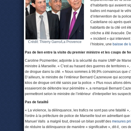
d’habitants qui avaient s
balles ont manqué le véhi
d’intervention de la polic
Castellane où après quel
habitants de la cité ont 
crèche a été évacuée. Des
« incident » qui intervien
Crédit: Thierry Garro/La Provence
l’histoire, une
baisse de 
Pas de lien entre la visite du premier ministre et les coups de fe
Caroline Pozmentier, adjointe à la sécurité du maire UMP de Marseill
ministre à Marseille. « C'est au hasard des guerres de territoires », 
de drogue dans la cité. « Nous sommes à 99,9% convaincus que c'es
D’ailleurs, le ministre de l’intérieur Bernard Cazeneuve qui accom
kilos de drogue ont été saisis par la police. « Plus nous allons déma
essaieront de défendre leur périmètre », a remarqué Bernard Caze
permettront selon le ministre de l’intérieur d'interpeller les suspects
Pas de fatalité
« La violence, la délinquance, les trafics ne sont pas une fatalité 
l'ordre à la préfecture de police de Marseille tout en admettant que l
Manuel Valls a malgré tout, dressé un bilan positif des
mesures pri
de réduire la délinquance de manière « significative », dit-il, ce