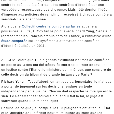
Lors de la présidentielle, François Hollande s’était engagé à lutter
contre le «délit de faciès» dans les contrôles d’identité par une
«procédure respectueuse des citoyens». Mais l’été dernier, l’idée
d’imposer aux policiers de remplir un récépissé à chaque contrôle a
semble-t-il été abandonnée.
Alors que le
Collectif contre le contrôle au faciès
appelle à
poursuivre la lutte, AllGov fait le point avec Richard Yung, Sénateur
représentant les Français établis hors de France, à l’initiative d’une
étude comparée
sur les systèmes d’attestation des contrôles
d’identité réalisée en 2011.
ALLGOV - Alors que 13 plaignants s'estimant victimes de contrôles
de police au faciès ont été déboutés mercredi dernier de leur action
en justice contre l'Etat et le ministère de l'Intérieur, que conclure de
cette décision du tribunal de grande instance de Paris ?
Richard Yung
- Tout d’abord, en tant que parlementaire, je n’ai pas
à porter de jugement sur les décisions rendues en toute
indépendance par la justice. Chacun doit respecter le rôle qui est le
sien. Le Parlement est souverain quand il fait la loi, le juge est
souverain quand il la fait appliquer.
Ensuite, de ce que j’ai compris, les 13 plaignants ont attaqué l’État
et le Ministère de l’Intérieur pour faute lourde au motif que les