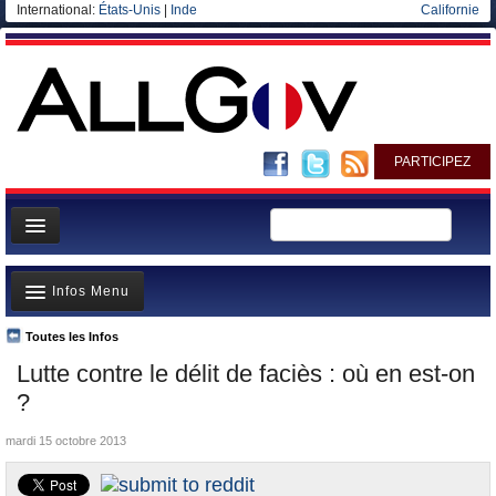
International:
États-Unis
|
Inde
Californie
PARTICIPEZ
Page d'accueil
Infos Menu
Infos
Gouvernement
Toutes les Infos
A la Une
Lutte contre le délit de faciès : où en est-on
Ministères/Directions
Polémiques
?
Blog
Où va l’argent?
mardi 15 octobre 2013
Elections européennes
La France et le Monde