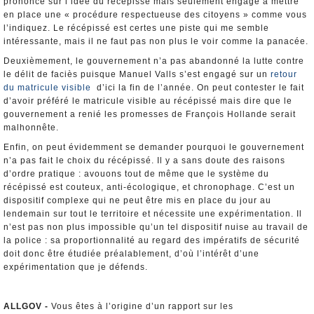
prononcé sur l’idée du récépissé mais seulement engagé à mettre
en place une « procédure respectueuse des citoyens » comme vous
l’indiquez. Le récépissé est certes une piste qui me semble
intéressante, mais il ne faut pas non plus le voir comme la panacée.
Deuxièmement, le gouvernement n’a pas abandonné la lutte contre
le délit de faciès puisque Manuel Valls s’est engagé sur un
retour
du matricule visible
d’ici la fin de l’année. On peut contester le fait
d’avoir préféré le matricule visible au récépissé mais dire que le
gouvernement a renié les promesses de François Hollande serait
malhonnête.
Enfin, on peut évidemment se demander pourquoi le gouvernement
n’a pas fait le choix du récépissé. Il y a sans doute des raisons
d’ordre pratique : avouons tout de même que le système du
récépissé est couteux, anti-écologique, et chronophage. C’est un
dispositif complexe qui ne peut être mis en place du jour au
lendemain sur tout le territoire et nécessite une expérimentation. Il
n’est pas non plus impossible qu’un tel dispositif nuise au travail de
la police : sa proportionnalité au regard des impératifs de sécurité
doit donc être étudiée préalablement, d’où l’intérêt d’une
expérimentation que je défends.
ALLGOV -
Vous êtes à l’origine d’un rapport sur les