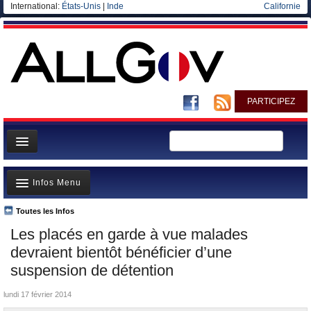
International:
États-Unis
|
Inde
Californie
PARTICIPEZ
Page d'accueil
Infos Menu
Infos
Gouvernement
Toutes les Infos
A la Une
Les placés en garde à vue malades
Ministères/Directions
Polémiques
devraient bientôt bénéficier d’une
Blog
Où va l’argent?
suspension de détention
Elections européennes
La France et le Monde
lundi 17 février 2014