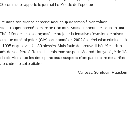
008, comme le rapporte le journal Le Monde de l'époque.
uré dans son silence et passe beaucoup de temps à s'entraîner
erie du supermarché Leclerc de Conflans-Sainte-Honorine et se fait plutôt
 Chérif Kouachi est soupçonné de projeter la tentative d'évasion de prison
lamique armé algérien (GIA), condamné en 2002 à la réclusion criminelle à
 1995 et qui avait fait 30 blessés. Mais faute de preuve, il bénéficie d'un
nce, près de son frère à Reims. Le troisième suspect, Mourad Hamyd, âgé de 18
di soir. Alors que les deux principaux suspects n'ont pas encore été arrêtés,
le cadre de cette affaire.
Vanessa Gondouin-Haustein