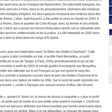
de sport ainsi qu'un chargeur de Kalachnikov. De nationalité française, les
ères sont nés à Paris, dans le Xe arrondissement. Orphelins dès l'enfance
ents immigrés d'Algérie, les deux garçons ont passé leur enfance dans des
de Reims. L'aîné, Saïd Kouachi, a été arrêté et remis en liberté en 2005. Il
à à Reims, dans le quartier de Croix-Rouge, avec sa femme et ses enfants.
t, Chérif, qui a passé son brevet d'éducateur sportif, est un djihadiste bien
es services antiterroristes et de la justice. Il a été interpellé en 2005 alors
ur y faire le jihad dans les rangs d'Al-Qaida.
rsis, pour son implication dans "la filière des Buttes-Chaumont". Cette
 gens à aller combattre en Irak. A sa tête Farid Benyettou, un petit
a de la rue de Tanger, à Paris, (XIXe arrondissement) et qui se fait
rencontrés à partir de 2003 et ont été guidés et enseignés par Benyettou.
ttre des attentats sur le sol Français ou qui ont rejoint le rang des
nt a consisté à quelques courses dans le parc des Buttes-Chaumont et le
s dans une station de métro du XIXe. Sur le point de partir rejoindre les
trouille », confie à l'époque son avocat commis d'office, Me Vincent
 », ajoute-t-il. Selon lui, le livreur de pizzas à casquette a « plus le profil
it, ne porte pas de barbe et a une petite amie avant le mariage ». Chérif est
 mourir en Irak pour défendre ses frères humiliés par l'armée américaine dans
is revenir en arrière. Mais si je me dégonflais, je risquais de passer pour