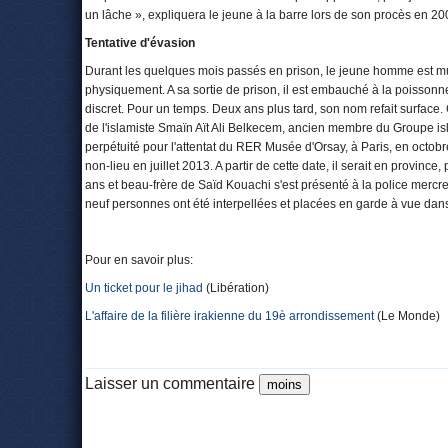
un lâche », expliquera le jeune à la barre lors de son procès en 2
Tentative d'évasion
Durant les quelques mois passés en prison, le jeune homme est m
physiquement. A sa sortie de prison, il est embauché à la poissonn
discret. Pour un temps. Deux ans plus tard, son nom refait surface.
de l'islamiste Smaïn Aït Ali Belkecem, ancien membre du Groupe is
perpétuité pour l'attentat du RER Musée d'Orsay, à Paris, en octobre
non-lieu en juillet 2013. A partir de cette date, il serait en provi
ans et beau-frère de Saïd Kouachi s'est présenté à la police mercre
neuf personnes ont été interpellées et placées en garde à vue dans 
Pour en savoir plus:
Un ticket pour le jihad
(Libération)
L'affaire de la filière irakienne du 19è arrondissement
(Le Monde)
Laisser un commentaire