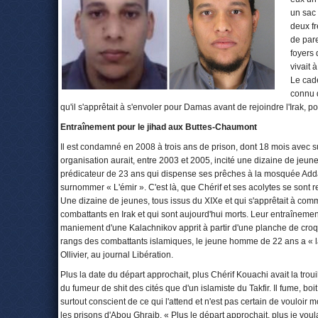
un sac 
deux fr
de par
foyers 
vivait 
Le cade
connu d
qu'il s'apprêtait à s'envoler pour Damas avant de rejoindre l'Irak, po
Entraînement pour le jihad aux Buttes-Chaumont
Il est condamné en 2008 à trois ans de prison, dont 18 mois avec su
organisation aurait, entre 2003 et 2005, incité une dizaine de jeunes
prédicateur de 23 ans qui dispense ses prêches à la mosquée Adda'W
surnommer « L'émir ». C'est là, que Chérif et ses acolytes se sont 
Une dizaine de jeunes, tous issus du XIXe et qui s'apprêtait à comme
combattants en Irak et qui sont aujourd'hui morts. Leur entraîneme
maniement d'une Kalachnikov apprit à partir d'une planche de croqui
rangs des combattants islamiques, le jeune homme de 22 ans a « la 
Ollivier, au journal Libération.
Plus la date du départ approchait, plus Chérif Kouachi avait la trouille
du fumeur de shit des cités que d'un islamiste du Takfir. Il fume, bo
surtout conscient de ce qui l'attend et n'est pas certain de vouloir
les prisons d'Abou Ghraib. « Plus le départ approchait, plus je voula