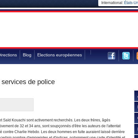
International:
États-Un
irections
Blog
Elections européennes
services de police
et Saïd Kouachi sont activement recherchés. Les deux frères, âgés
ivement de 32 et 34 ans, sont soupçonnés d'être les auteurs de l'attentat
é contre Charlie Hebdo. Les deux hommes en fuite auraient laissé derrière
certain nombre d'empreintes et d'indices, notamment une carte d'identité et