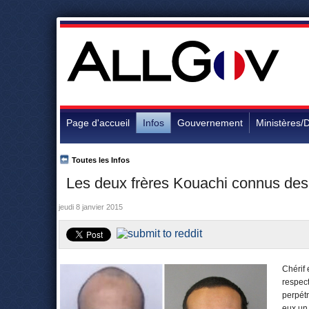
Page d'accueil
Infos
Gouvernement
Ministères/D
Toutes les Infos
Les deux frères Kouachi connus des 
jeudi 8 janvier 2015
Chérif 
respect
perpétr
eux un 