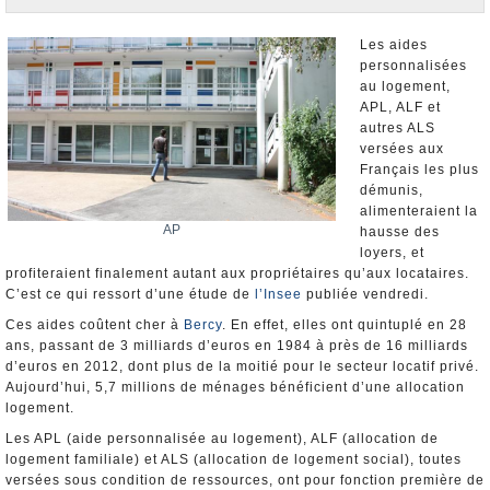
Nominations et Démissions
Elections européennes
Les aides
personnalisées
Infos insolites
au logement,
APL, ALF et
autres ALS
versées aux
Français les plus
démunis,
alimenteraient la
AP
hausse des
loyers, et
profiteraient finalement autant aux propriétaires qu’aux locataires.
C’est ce qui ressort d’une étude de
l’Insee
publiée vendredi.
Ces aides coûtent cher à
Bercy
. En effet, elles ont quintuplé en 28
ans, passant de 3 milliards d’euros en 1984 à près de 16 milliards
d’euros en 2012, dont plus de la moitié pour le secteur locatif privé.
Aujourd’hui, 5,7 millions de ménages bénéficient d’une allocation
logement.
Les APL (aide personnalisée au logement), ALF (allocation de
logement familiale) et ALS (allocation de logement social), toutes
versées sous condition de ressources, ont pour fonction première de