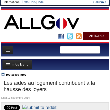
International:
États-Unis
|
Inde
Californie
PARTICIPEZ
Page d'accueil
Infos Menu
Infos
Gouvernement
Toutes les Infos
A la Une
Les aides au logement contribuent à la
Ministères/Directions
Polémiques
hausse des loyers
Blog
Où va l’argent?
lundi 17 novembre 2014
Elections européennes
La France et le Monde