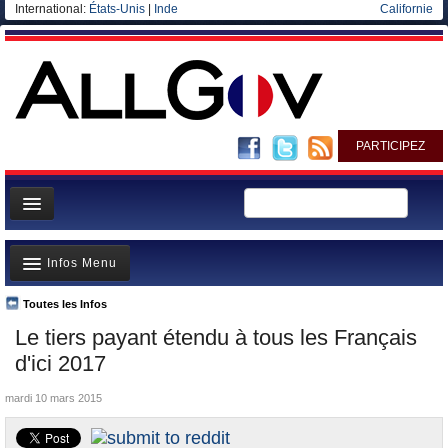
International:
États-Unis
|
Inde
Californie
PARTICIPEZ
Page d'accueil
Infos Menu
Infos
Gouvernement
Toutes les Infos
A la Une
Le tiers payant étendu à tous les Français
Ministères/Directions
Polémiques
d'ici 2017
Blog
Où va l’argent?
mardi 10 mars 2015
Elections européennes
La France et le Monde