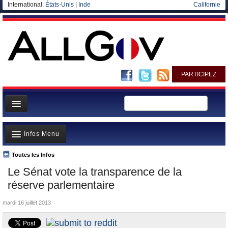
International:
États-Unis
|
Inde
Californie
PARTICIPEZ
Page d'accueil
Infos Menu
Infos
Gouvernement
Toutes les Infos
A la Une
Le Sénat vote la transparence de la
Ministères/Directions
Polémiques
réserve parlementaire
Blog
Où va l’argent?
mardi 16 juillet 2013
Elections européennes
La France et le Monde