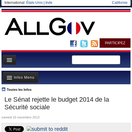
International:
États-Unis
|
Inde
Californie
PARTICIPEZ
Page d'accueil
Infos Menu
Infos
Gouvernement
Toutes les Infos
A la Une
Le Sénat rejette le budget 2014 de la
Ministères/Directions
Polémiques
Sécurité sociale
Blog
Où va l’argent?
samedi 16 novembre 2013
Elections européennes
La France et le Monde