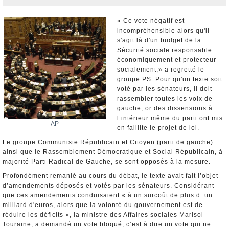
Nominations et Démissions
Elections européennes
« Ce vote négatif est
incompréhensible alors qu'il
Infos insolites
s'agit là d'un budget de la
Sécurité sociale responsable
économiquement et protecteur
socialement,» a regretté le
groupe PS. Pour qu'un texte soit
voté par les sénateurs, il doit
rassembler toutes les voix de
gauche, or des dissensions à
l’intérieur même du parti ont mis
AP
en faillite le projet de loi.
Le groupe Communiste Républicain et Citoyen (parti de gauche)
ainsi que le Rassemblement Démocratique et Social Républicain, à
majorité Parti Radical de Gauche, se sont opposés à la mesure.
Profondément remanié au cours du débat, le texte avait fait l’objet
d’amendements déposés et votés par les sénateurs. Considérant
que ces amendements conduisaient « à un surcoût de plus d’ un
milliard d'euros, alors que la volonté du gouvernement est de
réduire les déficits », la ministre des Affaires sociales Marisol
Touraine, a demandé un vote bloqué, c’est à dire un vote qui ne