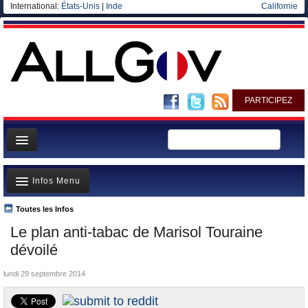
International:
États-Unis
|
Inde
Californie
PARTICIPEZ
Page d'accueil
Infos Menu
Infos
Gouvernement
Toutes les Infos
A la Une
Le plan anti-tabac de Marisol Touraine
Ministères/Directions
Polémiques
dévoilé
Blog
Où va l’argent?
lundi 29 septembre 2014
Elections européennes
La France et le Monde