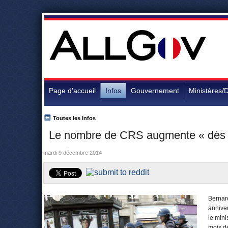
Page d'accueil
Infos
Gouvernement
Ministères/D
Toutes les Infos
Le nombre de CRS augmente « dès
mardi 9 décembre 2014
Bernar
annive
le mini
mois d