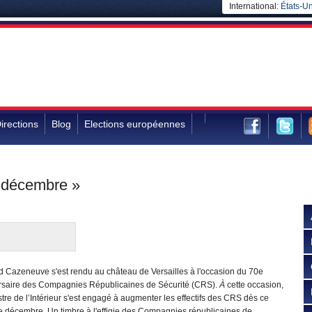
International:
États-Un
irections
Blog
Elections européennes
 décembre »
d Cazeneuve s'est rendu au château de Versailles à l'occasion du 70e
rsaire des Compagnies Républicaines de Sécurité (CRS).
À
cette occasion,
stre de l’Intérieur s'est engagé à augmenter les effectifs des CRS dès ce
e décembre. Un timbre à l'effigie des Compagnies républicaines de