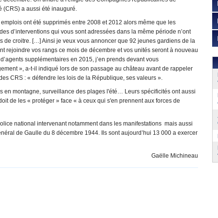
é (CRS) a aussi été inauguré.
 emplois ont été supprimés entre 2008 et 2012 alors même que les
es d’interventions qui vous sont adressées dans la même période n’ont
 de croitre. […] Ainsi je veux vous annoncer que 92 jeunes gardiens de la
ont rejoindre vos rangs ce mois de décembre et vos unités seront à nouveau
 d’agents supplémentaires en 2015, j’en prends devant vous
ement », a-t-il indiqué lors de son passage au château avant de rappeler
 des CRS : « défendre les lois de la République, ses valeurs ».
 en montagne, surveillance des plages l'été… Leurs spécificités ont aussi
e doit de les « protéger » face « à ceux qui s'en prennent aux forces de
olice national intervenant notamment dans les manifestations mais aussi
général de Gaulle du 8 décembre 1944. Ils sont aujourd’hui 13 000 a exercer
Gaëlle Michineau