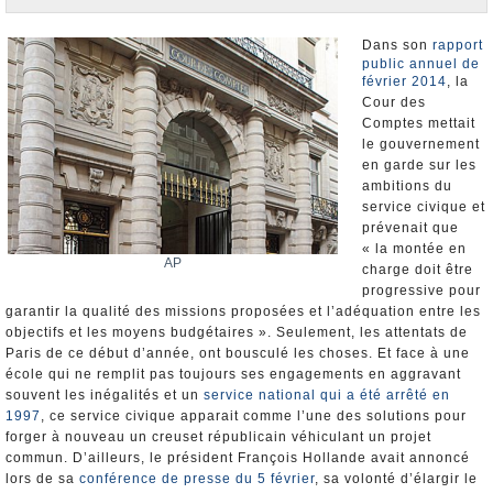
Nominations et Démissions
Elections européennes
Dans son
rapport
public annuel de
Infos insolites
février 2014
, la
Cour des
Comptes mettait
le gouvernement
en garde sur les
ambitions du
service civique et
prévenait que
« la montée en
AP
charge doit être
progressive pour
garantir la qualité des missions proposées et l’adéquation entre les
objectifs et les moyens budgétaires ». Seulement, les attentats de
Paris de ce début d’année, ont bousculé les choses. Et face à une
école qui ne remplit pas toujours ses engagements en aggravant
souvent les inégalités et un
service national qui a été arrêté en
1997
, ce service civique apparait comme l’une des solutions pour
forger à nouveau un creuset républicain véhiculant un projet
commun. D’ailleurs, le président François Hollande avait annoncé
lors de sa
conférence de presse du 5 février
, sa volonté d’élargir le