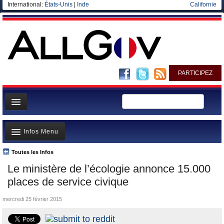
International:
États-Unis
|
Inde
Californie
PARTICIPEZ
Page d'accueil
Infos Menu
Infos
Gouvernement
Toutes les Infos
A la Une
Le ministère de l’écologie annonce 15.000
Ministères/Directions
Polémiques
places de service civique
Blog
Où va l’argent?
mercredi 25 février 2015
Elections européennes
La France et le Monde