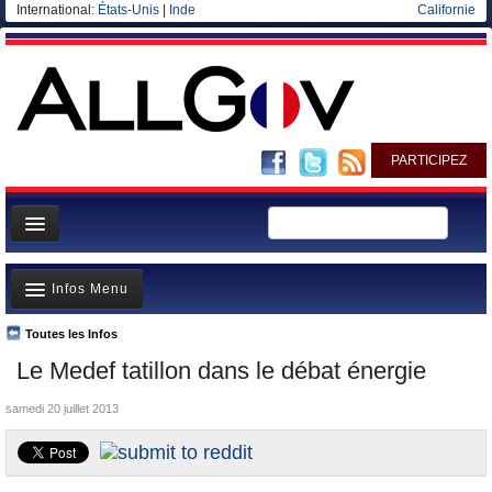
International:
États-Unis
|
Inde
Californie
PARTICIPEZ
Page d'accueil
Infos Menu
Infos
Gouvernement
Toutes les Infos
A la Une
Le Medef tatillon dans le débat énergie
Ministères/Directions
Polémiques
Blog
samedi 20 juillet 2013
Où va l’argent?
Elections européennes
La France et le Monde