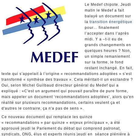
Nominations et Démissions
Le Medef chipote. Jeudi
matin le Medef a fait
Elections européennes
balayé un document sur
Infos insolites
la
transition énergétique
pour… finalement
l’accepter dans l’après
midi. Y a –t-il eu de
grands changements en
quelques heures ? Non,
un simple remaniement
sur la forme, le fond
restant inchangé. En fait,
texte qui s’appelait à l’origine « recommandations adoptées » s’est
transformé « synthèse des travaux ». Cela méritait-il un esclandre ?
Oui, selon Michel Guilbaud directeur général du Medef qui a
expliqué : «C'est un argument qui pouvait paraître de pure forme,
mais appeler un document ‘recommandations adoptées’, alors qu'en
réalité sur plusieurs recommandations, certains veulent ça et
d'autres le contraire, ça n'a pas de sens ».
Ce nouveau document qui remplace les quinze
« recommandations » par quinze « enjeux principaux », a été
approuvé jeudi le Parlement du débat qui comprend patronat,
syndicats, ONG, élus et experts réunis jeudi en séance plénière à