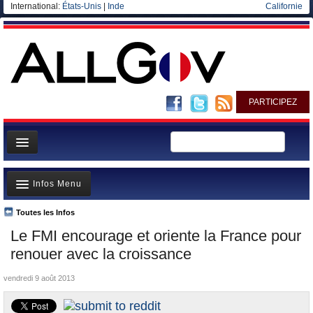
International:
États-Unis
|
Inde
Californie
PARTICIPEZ
Page d'accueil
Infos Menu
Infos
Gouvernement
Toutes les Infos
A la Une
Le FMI encourage et oriente la France pour
Ministères/Directions
Polémiques
renouer avec la croissance
Blog
Où va l’argent?
vendredi 9 août 2013
Elections européennes
La France et le Monde