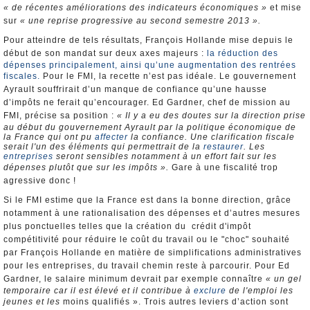
« de récentes améliorations des indicateurs économiques »
et mise
sur
« une reprise progressive au second semestre 2013 ».
Pour atteindre de tels résultats, François Hollande mise depuis le
début de son mandat sur deux axes majeurs :
la réduction des
dépenses principalement, ainsi qu’une augmentation des rentrées
fiscales.
Pour le FMI, la recette n’est pas idéale. Le gouvernement
Ayrault souffrirait d’un manque de confiance qu’une hausse
d’impôts ne ferait qu’encourager. Ed Gardner, chef de mission au
FMI, précise sa position :
« Il y a eu des doutes sur la direction prise
au début du gouvernement Ayrault par la politique économique de
la France qui ont pu
affecter
la confiance. Une clarification fiscale
serait l'un des éléments qui permettrait de la
restaurer
. Les
entreprises
seront sensibles notamment à un effort fait sur les
dépenses plutôt que sur les impôts ».
Gare à une fiscalité trop
agressive donc !
Si le FMI estime que la France est dans la bonne direction, grâce
notamment à une rationalisation des dépenses et d’autres mesures
plus ponctuelles telles que la création du crédit d'impôt
compétitivité pour réduire le coût du travail ou le "choc" souhaité
par François Hollande en matière de simplifications administratives
pour les entreprises, du travail chemin reste à parcourir. Pour Ed
Gardner, le salaire minimum devrait par exemple connaître
« un gel
temporaire car il est élevé et il contribue à
exclure
de l'emploi les
jeunes et les
moins qualifiés ». Trois autres leviers d’action sont