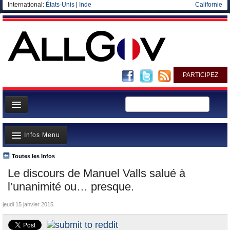
International:
États-Unis
|
Inde
Californie
PARTICIPEZ
Page d'accueil
Infos Menu
Infos
Gouvernement
Toutes les Infos
A la Une
Le discours de Manuel Valls salué à
Ministères/Directions
Polémiques
l’unanimité ou… presque.
Blog
Où va l’argent?
jeudi 15 janvier 2015
Elections européennes
La France et le Monde