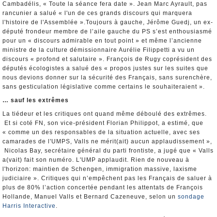
Cambadélis, « Toute la séance fera date ». Jean Marc Ayrault, pas
rancunier a salué « l'un de ces grands discours qui marquera
l'histoire de l'Assemblée ».Toujours à gauche, Jérôme Guedj, un ex-
député frondeur membre de l’aile gauche du PS s’est enthousiasmé
pour un « discours admirable en tout point » et même l’ancienne
ministre de la culture démissionnaire Aurélie Filippetti a vu un
discours « profond et salutaire ». François de Rugy coprésident des
députés écologistes a salué des « propos justes sur les suites que
nous devions donner sur la sécurité des Français, sans surenchère,
sans gesticulation législative comme certains le souhaiteraient ».
… sauf les extrêmes
La tiédeur et les critiques ont quand même déboulé des extrêmes.
Et si coté FN, son vice-président Florian Philippot, a estimé, que
« comme un des responsables de la situation actuelle, avec ses
camarades de l'UMPS, Valls ne mérit(ait) aucun applaudissement »,
Nicolas Bay, secrétaire général du parti frontiste, a jugé que « Valls
a(vait) fait son numéro. L'UMP applaudit. Rien de nouveau à
l'horizon: maintien de Schengen, immigration massive, laxisme
judiciaire ». Critiques qui n’empêchent pas les Français de saluer à
plus de 80% l’action concertée pendant les attentats de François
Hollande, Manuel Valls et Bernard Cazeneuve, selon un
sondage
Harris Interactive
.