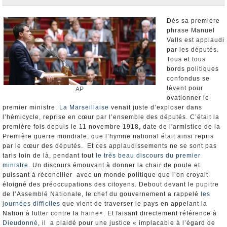
Nominations et Démissions
Elections européennes
Dès sa première
phrase Manuel
Infos insolites
Valls est applaudi
par les députés.
Tous et tous
bords politiques
confondus se
lèvent pour
AP
ovationner le
premier ministre.
La Marseillaise
venait juste d’exploser dans
l’hémicycle, reprise en cœur par l’ensemble des députés. C’était la
première fois depuis le 11 novembre 1918, date de l'armistice de la
Première guerre mondiale, que l’hymne national était ainsi repris
par le cœur des députés. Et ces applaudissements ne se sont pas
taris loin de là, pendant tout
le très beau discours du premier
ministre
. Un discours émouvant à donner la chair de poule et
puissant à réconcilier avec un monde politique que l’on croyait
éloigné des préoccupations des citoyens. Debout devant le pupitre
de l’Assemblé Nationale, le chef du gouvernement a rappelé
les
journées difficiles
que vient de traverser le pays en appelant la
Nation à lutter contre la haine<. Et faisant directement référence à
Dieudonné
, il a plaidé pour une justice « implacable à l’égard de