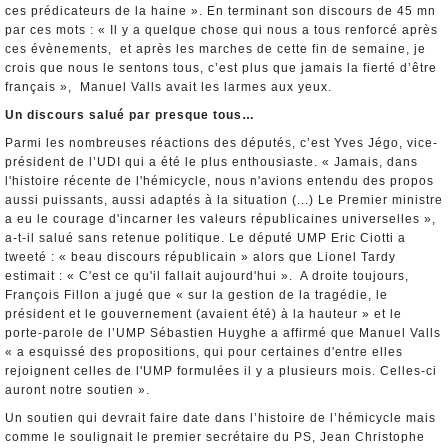
ces prédicateurs de la haine ». En terminant son discours de 45 mn
par ces mots : « Il y a quelque chose qui nous a tous renforcé après
ces évènements, et après les marches de cette fin de semaine, je
crois que nous le sentons tous, c’est plus que jamais la fierté d’être
français », Manuel Valls avait les larmes aux yeux.
Un discours salué par presque tous…
Parmi les nombreuses réactions des députés, c’est Yves Jégo, vice-
président de l’UDI qui a été le plus enthousiaste. « Jamais, dans
l'histoire récente de l'hémicycle, nous n'avions entendu des propos
aussi puissants, aussi adaptés à la situation (...) Le Premier ministre
a eu le courage d'incarner les valeurs républicaines universelles »,
a-t-il salué sans retenue politique. Le député UMP Eric Ciotti a
tweeté : « beau discours républicain » alors que Lionel Tardy
estimait : « C'est ce qu'il fallait aujourd'hui ». A droite toujours,
François Fillon a jugé que « sur la gestion de la tragédie, le
président et le gouvernement (avaient été) à la hauteur » et le
porte-parole de l’UMP Sébastien Huyghe a affirmé que Manuel Valls
« a esquissé des propositions, qui pour certaines d'entre elles
rejoignent celles de l'UMP formulées il y a plusieurs mois. Celles-ci
auront notre soutien ».
Un soutien qui devrait faire date dans l’histoire de l’hémicycle mais
comme le soulignait le premier secrétaire du PS, Jean Christophe