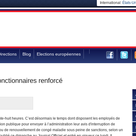
International:
États-Un
irections
Blog
Elections européennes
onctionnaires renforcé
te-huit heures. C’est désormais le temps dont disposent les employés de
tion publique pour envoyer à l’administration leur avis d'interruption de
l ou de renouvellement de congé maladie sous peine de sanctions, selon un
publié ce dimanche au Journal Officiel et entré en vigueur ce lundi. Il