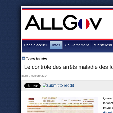
Page d'accueil
Infos
Gouvernement
Ministères/D
Toutes les Infos
Le contrôle des arrêts maladie des f
mardi 7 octobre 2014
Quaran
la fonc
travai
décret