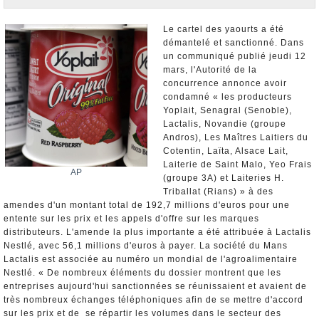
Nominations et Démissions
Elections européennes
Le cartel des yaourts a été
démantelé et sanctionné. Dans
Infos insolites
un communiqué publié jeudi 12
mars, l'Autorité de la
concurrence annonce avoir
condamné « les producteurs
Yoplait, Senagral (Senoble),
Lactalis, Novandie (groupe
Andros), Les Maîtres Laitiers du
Cotentin, Laïta, Alsace Lait,
Laiterie de Saint Malo, Yeo Frais
AP
(groupe 3A) et Laiteries H.
Triballat (Rians) » à des
amendes d'un montant total de 192,7 millions d'euros pour une
entente sur les prix et les appels d'offre sur les marques
distributeurs. L'amende la plus importante a été attribuée à Lactalis
Nestlé, avec 56,1 millions d'euros à payer. La société du Mans
Lactalis est associée au numéro un mondial de l'agroalimentaire
Nestlé. « De nombreux éléments du dossier montrent que les
entreprises aujourd'hui sanctionnées se réunissaient et avaient de
très nombreux échanges téléphoniques afin de se mettre d'accord
sur les prix et de se répartir les volumes dans le secteur des