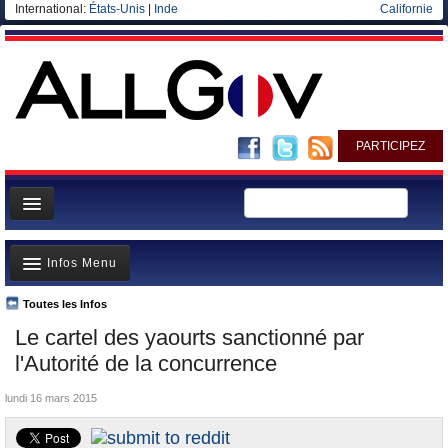
International:
États-Unis
|
Inde
Californie
PARTICIPEZ
Page d'accueil
Infos Menu
Infos
Gouvernement
Toutes les Infos
A la Une
Le cartel des yaourts sanctionné par
Ministères/Directions
Polémiques
l'Autorité de la concurrence
Blog
Où va l’argent?
lundi 16 mars 2015
Elections européennes
La France et le Monde