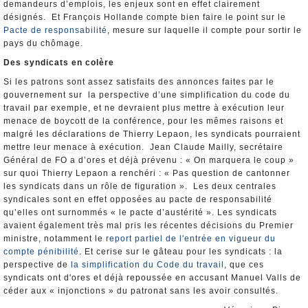
demandeurs d’emplois, les enjeux sont en effet clairement
désignés. Et François Hollande compte bien faire le point sur le
Pacte de responsabilité
, mesure sur laquelle il compte pour sortir le
pays du chômage.
Des syndicats en colère
Si les patrons sont assez satisfaits des annonces faites par le
gouvernement sur la perspective d’une simplification du code du
travail par exemple, et ne devraient plus mettre à exécution leur
menace de boycott de la conférence, pour les mêmes raisons et
malgré les déclarations de Thierry Lepaon, les syndicats pourraient
mettre leur menace à exécution. Jean Claude Mailly, secrétaire
Général de FO a d’ores et déjà prévenu : « On marquera le coup »
sur quoi Thierry Lepaon a renchéri : « Pas question de cantonner
les syndicats dans un rôle de figuration ». Les deux centrales
syndicales sont en effet opposées au pacte de responsabilité
qu’elles ont surnommés « le pacte d’austérité ». Les syndicats
avaient également très mal pris les récentes décisions du Premier
ministre, notamment le
report partiel de l'entrée en vigueur du
compte pénibilité
. Et cerise sur le gâteau pour les syndicats : la
perspective de
la simplification du Code du travail
, que ces
syndicats ont d'ores et déjà repoussée en accusant Manuel Valls de
céder aux « injonctions » du patronat sans les avoir consultés.