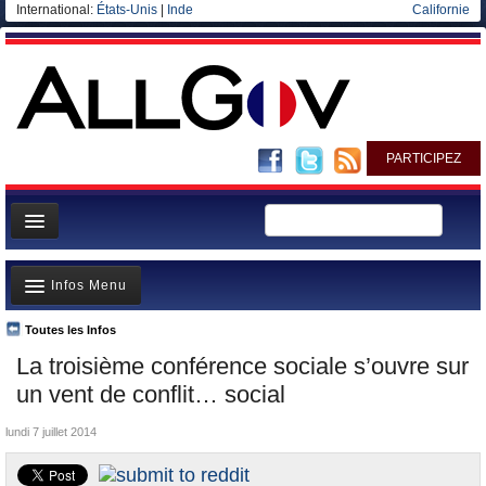
International:
États-Unis
|
Inde
Californie
PARTICIPEZ
Page d'accueil
Infos Menu
Infos
Gouvernement
Toutes les Infos
A la Une
La troisième conférence sociale s’ouvre sur
Ministères/Directions
Polémiques
un vent de conflit… social
Blog
Où va l’argent?
lundi 7 juillet 2014
Elections européennes
La France et le Monde