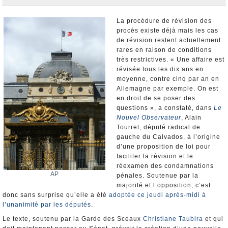
Nominations et Démissions
Elections européennes
La procédure de révision des
procès existe déjà mais les cas
Infos insolites
de révision restent actuellement
rares en raison de conditions
très restrictives. « Une affaire est
révisée tous les dix ans en
moyenne, contre cinq par an en
Allemagne par exemple. On est
en droit de se poser des
questions », a constaté, dans
Le
Nouvel Observateur
, Alain
Tourret, député radical de
gauche du Calvados, à l’origine
d’une proposition de loi pour
faciliter la révision et le
réexamen des condamnations
AP
pénales. Soutenue par la
majorité et l’opposition, c’est
donc sans surprise qu’elle a été
adoptée ce jeudi après-midi à
l’unanimité par les députés
.
Le texte, soutenu par la Garde des Sceaux
Christiane Taubira
et qui