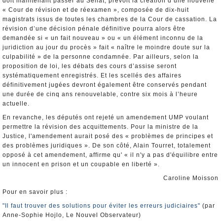
doit maintenant passer au Sénat, prévoit la création d’une nouvelle
« Cour de révision et de réexamen », composée de dix-huit
magistrats issus de toutes les chambres de la Cour de cassation. La
révision d’une décision pénale définitive pourra alors être
demandée si « un fait nouveau » ou « un élément inconnu de la
juridiction au jour du procès » fait « naître le moindre doute sur la
culpabilité » de la personne condamnée. Par ailleurs, selon la
proposition de loi, les débats des cours d’assise seront
systématiquement enregistrés. Et les scellés des affaires
définitivement jugées devront également être conservés pendant
une durée de cinq ans renouvelable, contre six mois à l’heure
actuelle.
En revanche, les députés ont rejeté un amendement UMP voulant
permettre la révision des acquittements. Pour la ministre de la
Justice, l'amendement aurait posé des « problèmes de principes et
des problèmes juridiques ». De son côté, Alain Tourret, totalement
opposé à cet amendement, affirme qu' « il n'y a pas d'équilibre entre
un innocent en prison et un coupable en liberté ».
Caroline Moisson
Pour en savoir plus :
"Il faut trouver des solutions pour éviter les erreurs judiciaires"
(par
Anne-Sophie Hojlo, Le Nouvel Observateur)