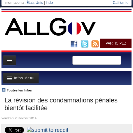
International:
États-Unis
|
Inde
Californie
PARTICIPEZ
Page d'accueil
Infos Menu
Infos
Gouvernement
Toutes les Infos
A la Une
La révision des condamnations pénales
Ministères/Directions
Polémiques
bientôt facilitée
Blog
Où va l’argent?
vendredi 28 février 2014
Elections européennes
La France et le Monde