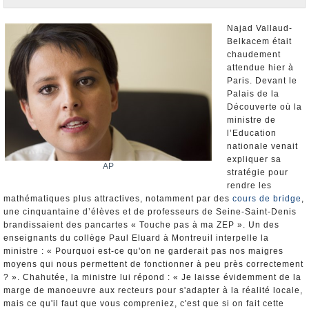
Nominations et Démissions
Elections européennes
Najad Vallaud-
Belkacem était
Infos insolites
chaudement
attendue hier à
Paris. Devant le
Palais de la
Découverte où la
ministre de
l’Education
nationale venait
expliquer sa
AP
stratégie pour
rendre les
mathématiques plus attractives, notamment par des
cours de bridge
,
une cinquantaine d’élèves et de professeurs de Seine-Saint-Denis
brandissaient des pancartes « Touche pas à ma ZEP ». Un des
enseignants du collège Paul Eluard à Montreuil interpelle la
ministre : « Pourquoi est-ce qu'on ne garderait pas nos maigres
moyens qui nous permettent de fonctionner à peu près correctement
? ». Chahutée, la ministre lui répond : « Je laisse évidemment de la
marge de manoeuvre aux recteurs pour s'adapter à la réalité locale,
mais ce qu'il faut que vous compreniez, c'est que si on fait cette