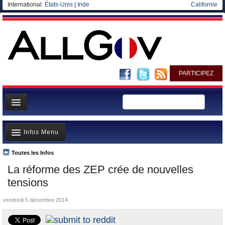
International:
États-Unis
|
Inde
Californie
PARTICIPEZ
Page d'accueil
Infos Menu
Infos
Gouvernement
Toutes les Infos
A la Une
La réforme des ZEP crée de nouvelles
Ministères/Directions
Polémiques
tensions
Blog
Où va l’argent?
vendredi 5 décembre 2014
Elections européennes
La France et le Monde