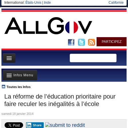
International:
États-Unis
|
Inde
Californie
PARTICIPEZ
Page d'accueil
Infos Menu
Infos
Gouvernement
Toutes les Infos
A la Une
La réforme de l’éducation prioritaire pour
Ministères/Directions
Polémiques
faire reculer les inégalités à l’école
Blog
Où va l’argent?
samedi 18 janvier 2014
Elections européennes
La France et le Monde
Share