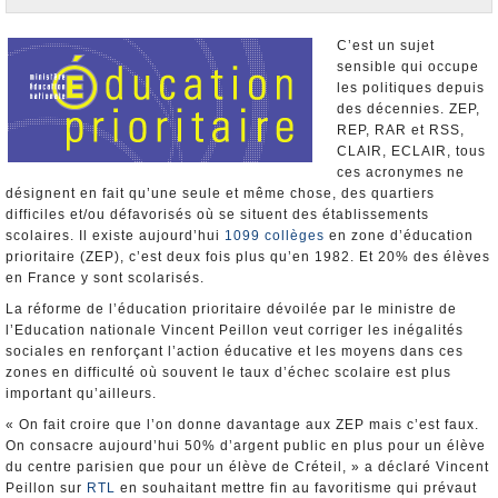
Nominations et Démissions
Elections européennes
C’est un sujet
sensible qui occupe
Infos insolites
les politiques depuis
des décennies. ZEP,
REP, RAR et RSS,
CLAIR, ECLAIR, tous
ces acronymes ne
désignent en fait qu’une seule et même chose, des quartiers
difficiles et/ou défavorisés où se situent des établissements
scolaires. Il existe aujourd’hui
1099 collèges
en zone d’éducation
prioritaire (ZEP), c’est deux fois plus qu’en 1982. Et 20% des élèves
en France y sont scolarisés.
La réforme de l’éducation prioritaire dévoilée par le ministre de
l’Education nationale Vincent Peillon veut corriger les inégalités
sociales en renforçant l’action éducative et les moyens dans ces
zones en difficulté où souvent le taux d’échec scolaire est plus
important qu’ailleurs.
« On fait croire que l’on donne davantage aux ZEP mais c’est faux.
On consacre aujourd’hui 50% d’argent public en plus pour un élève
du centre parisien que pour un élève de Créteil, » a déclaré Vincent
Peillon sur
RTL
en souhaitant mettre fin au favoritisme qui prévaut