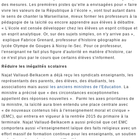
des mesures. Les premières pistes qu’elle a envisagées pour « faire
vivre les valeurs de la République à l’école », vont tout autant dans
le sens de chanter la Marseillaise, mieux former les professeurs à la
pédagogie de la laïcité ou encore apprendre aux élèves à débattre.
« L'école est censée développer chez les élèves un esprit critique et
un esprit analytique. Or, sur des sujets simples, on n'y arrive pas »,
explique Fabrice Grenard, professeur d'histoire géographie au
lycée Olympe de Gouges à Noisy-le-Sec. Pour ce professeur,
l'enseignant ne fait plus figure d'autorité en matière d'histoire, car
ce n'est plus par le cours que certains élèves s'informent.
Réduire les inégalités scolaires
Najat Vallaud-Belkacem a déjà reçu les syndicats enseignants, les
représentants des parents, des élèves, des étudiants, les
associations mais aussi
les anciens ministres de l'Education
. La
ministre a précisé que « des circonstances exceptionnelles
appellent des réponses nouvelles ». Parmi les axes prioritaires de
la ministre, la laïcité aura bien entendu une place centrale avec
« de nouveaux contenus liés à l'enseignement moral et civique »
(EMC), qui entrera en vigueur à la rentrée 2015 du primaire à la
terminale. Najat Vallaud-Belkacem a aussi précisé que cet EMC
comportera aussi «l'enseignement laïque des faits religieux avec un
effort massif de formation continue pour les enseignants, un soutien