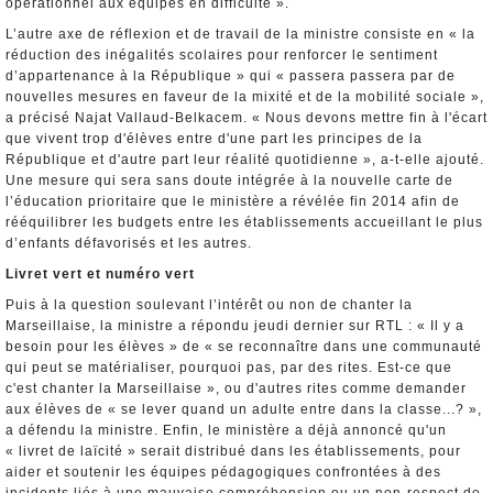
opérationnel aux équipes en difficulté ».
L’autre axe de réflexion et de travail de la ministre consiste en « la
réduction des inégalités scolaires pour renforcer le sentiment
d’appartenance à la République » qui « passera passera par de
nouvelles mesures en faveur de la mixité et de la mobilité sociale »,
a précisé Najat Vallaud-Belkacem. « Nous devons mettre fin à l'écart
que vivent trop d'élèves entre d'une part les principes de la
République et d'autre part leur réalité quotidienne », a-t-elle ajouté.
Une mesure qui sera sans doute intégrée à la nouvelle carte de
l’éducation prioritaire que le ministère a révélée fin 2014 afin de
rééquilibrer les budgets entre les établissements accueillant le plus
d’enfants défavorisés et les autres.
Livret vert et numéro vert
Puis à la question soulevant l’intérêt ou non de chanter la
Marseillaise, la ministre a répondu jeudi dernier sur RTL : « Il y a
besoin pour les élèves » de « se reconnaître dans une communauté
qui peut se matérialiser, pourquoi pas, par des rites. Est-ce que
c'est chanter la Marseillaise », ou d'autres rites comme demander
aux élèves de « se lever quand un adulte entre dans la classe...? »,
a défendu la ministre. Enfin, le ministère a déjà annoncé qu'un
« livret de laïcité » serait distribué dans les établissements, pour
aider et soutenir les équipes pédagogiques confrontées à des