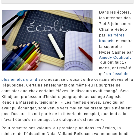
Nominations et Démissions
Elections européennes
Dans les écoles,
les attentats des
Infos insolites
7 et 8 juin contre
Charlie Hebdo
par
les frères
Kouachi
et contre
la superette
Hyper Casher par
Amedy Coulibaly
qui ont fait 17
morts, ont révélé
qu’
un fossé de
plus en plus grand
se creusait se creusait entre certains élèves et la
République. Certains enseignants ont même eu la surprise de
constater que chez certains élèves, le discours avait changé. Seta
Kilndjian, professeur d'histoire géographie au collège Auguste
Renoir à Marseille, témoigne : « Les mêmes élèves, avec qui on
avait pu échanger, sont venus vers moi en me disant qu'ils n'étaient
pas d'accord. Ils ont parlé de la théorie du complot, que tout cela
n'avait été qu'un montage. Le dialogue s'est rompu ».
Pour remettre ses valeurs au premier plan dans les écoles, la
ministre de l’éducation Najat Vallaud-Belkacem va annoncer jeudi,