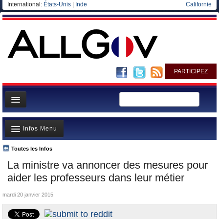
International:
États-Unis
|
Inde
Californie
PARTICIPEZ
Page d'accueil
Infos Menu
Infos
Gouvernement
Toutes les Infos
A la Une
La ministre va annoncer des mesures pour
Ministères/Directions
Polémiques
aider les professeurs dans leur métier
Blog
Où va l’argent?
mardi 20 janvier 2015
Elections européennes
La France et le Monde