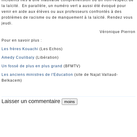
incidents liés à une mauvaise compréhension ou un non-respect de
la laïcité. En parallèle, un numéro vert a aussi été évoqué pour
venir en aide aux élèves ou aux professeurs confrontés à des
problèmes de racisme ou de manquement à la laïcité. Rendez vous
jeudi.
Véronique Pierron
Pour en savoir plus :
Les frères Kouachi
(Les Echos)
Amedy Coulibaly
(Libération)
Un fossé de plus en plus grand
(BFMTV)
Les anciens ministres de l'Education
(site de Najat Vallaud-
Belkacem)
Laisser un commentaire