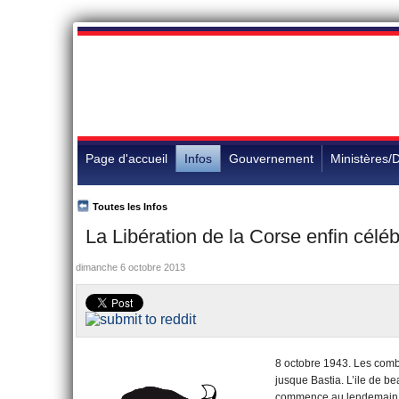
Page d'accueil
Infos
Gouvernement
Ministères/D
Toutes les Infos
La Libération de la Corse enfin céléb
dimanche 6 octobre 2013
8 octobre 1943. Les comb
jusque Bastia. L’ile de be
commence au lendemain de 