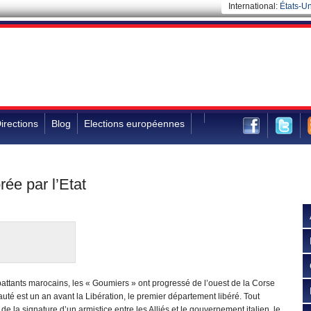
International:
États-Un
irections
Blog
Elections européennes
rée par l’Etat
attants marocains, les « Goumiers » ont progressé de l’ouest de la Corse
auté est un an avant la Libération, le premier département libéré. Tout
la signature d’un armistice entre les Alliés et le gouvernement italien, le