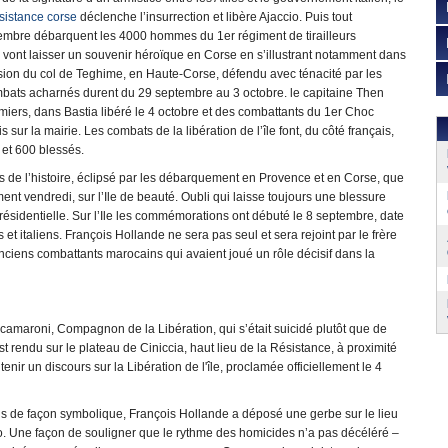
sistance corse
déclenche l’insurrection et libère Ajaccio. Puis tout
tembre débarquent les 4000 hommes du 1er régiment de tirailleurs
vont laisser un souvenir héroïque en Corse en s’illustrant notamment dans
ssion du col de Teghime, en Haute-Corse, défendu avec ténacité par les
bats acharnés durent du 29 septembre au 3 octobre. le capitaine Then
umiers, dans Bastia libéré le 4 octobre et des combattants du 1er Choc
 sur la mairie. Les combats de la libération de l’île font, du côté français,
 et 600 blessés.
s de l’histoire, éclipsé par les débarquement en Provence et en Corse, que
t vendredi, sur l’Ile de beauté. Oubli qui laisse toujours une blessure
résidentielle. Sur l’Ile les commémorations ont débuté le 8 septembre, date
et italiens. François Hollande ne sera pas seul et sera rejoint par le frère
ciens combattants marocains qui avaient joué un rôle décisif dans la
ed Scamaroni, Compagnon de la Libération, qui s’était suicidé plutôt que de
'est rendu sur le plateau de Ciniccia, haut lieu de la Résistance, à proximité
nir un discours sur la Libération de l'île, proclamée officiellement le 4
ais de façon symbolique, François Hollande a déposé une gerbe sur le lieu
cio. Une façon de souligner que le rythme des homicides n’a pas décéléré –