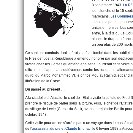
8 septembre 1943.
La Ré
s’enclenche et le 15 sep
marocains.
Les Goumiers
la bataille pour la posse
unités ennemies. Les com
entre, à la tête du 6e Go
hissent le drapeau français
un peu plus de 200 morts
Ce sont ces combats dont l’héroïsme était tombé dans les oubliette
le Président de la République a entendu honorer par son déplacemen
vivace chez les Corses qu’entend apaiser aujourd’hui cette visite p
officielle de l’appel au soulèvement contre les occupants allemands 
du roi du Maroc Mohammed VI, le prince Moulay Rachid, et par d'an
libération de la Corse.
Du passé au présent …
A la citadelle d’’Ajaccio, le chef de l’Etat a visité la cellule de Fr
prendre le risque de parler sous la torture. Puis, le chef de l’Etat s
du village de Levie (Corse-du-Sud), avant de rejoindre Bastia pour te
octobre 1943.
Cette visite pourtant ne s’arrête pas à un voyage dans le passé m
de
l’assassinat du préfet Claude Erignac
, le 6 février 1998 à Ajac