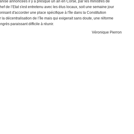
ganisé annoncées il y a presque un an en Corse, par les ministres de
 chef de l’Etat s'est entretenu avec les élus locaux, soit une semaine jour
nisant d'accorder une place spécifique à l'île dans la Constitution
cer la décentralisation de l’île mais qui exigerait sans doute, une réforme
grès paraissant difficile à réunir.
Véronique Pierron