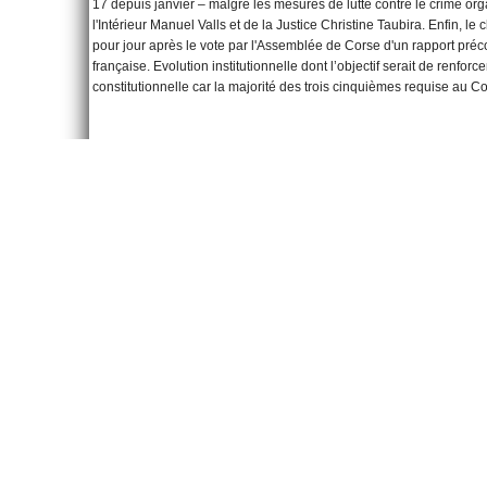
17 depuis janvier – malgré les mesures de lutte contre le crime or
l'Intérieur Manuel Valls et de la Justice Christine Taubira. Enfin, le
pour jour après le vote par l'Assemblée de Corse d'un rapport préco
française. Evolution institutionnelle dont l’objectif serait de renfor
constitutionnelle car la majorité des trois cinquièmes requise au Con
Pour en savoir plus :
La Résistance corse
(Europe 1)
Les Goumiers
(France TV Infos)
L’assassinat du préfet Claude Erignac
(France 3)
Laisser un commentaire