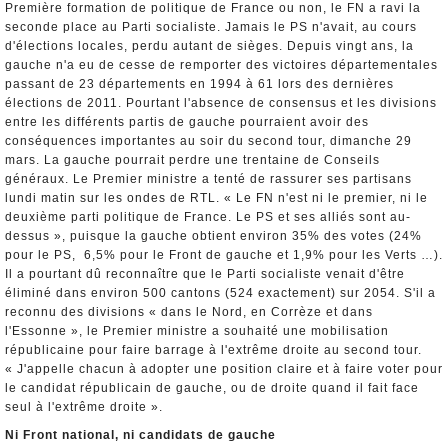
Première formation de politique de France ou non, le FN a ravi la
seconde place au Parti socialiste. Jamais le PS n'avait, au cours
d'élections locales, perdu autant de sièges. Depuis vingt ans, la
gauche n'a eu de cesse de remporter des victoires départementales
passant de 23 départements en 1994 à 61 lors des dernières
élections de 2011. Pourtant l'absence de consensus et les divisions
entre les différents partis de gauche pourraient avoir des
conséquences importantes au soir du second tour, dimanche 29
mars. La gauche pourrait perdre une trentaine de Conseils
généraux. Le Premier ministre a tenté de rassurer ses partisans
lundi matin sur les ondes de RTL. « Le FN n'est ni le premier, ni le
deuxième parti politique de France. Le PS et ses alliés sont au-
dessus », puisque la gauche obtient environ 35% des votes (24%
pour le PS, 6,5% pour le Front de gauche et 1,9% pour les Verts …).
Il a pourtant dû reconnaître que le Parti socialiste venait d'être
éliminé dans environ 500 cantons (524 exactement) sur 2054. S'il a
reconnu des divisions « dans le Nord, en Corrèze et dans
l'Essonne », le Premier ministre a souhaité une mobilisation
républicaine pour faire barrage à l'extrême droite au second tour.
« J'appelle chacun à adopter une position claire et à faire voter pour
le candidat républicain de gauche, ou de droite quand il fait face
seul à l'extrême droite ».
Ni Front national, ni candidats de gauche