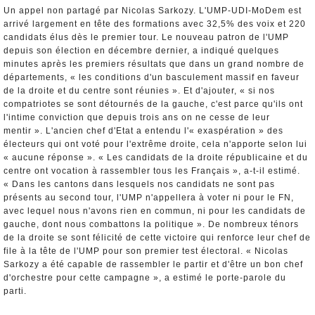
Un appel non partagé par Nicolas Sarkozy. L'UMP-UDI-MoDem est
arrivé largement en tête des formations avec 32,5% des voix et 220
candidats élus dès le premier tour. Le nouveau patron de l'UMP
depuis son élection en décembre dernier, a indiqué quelques
minutes après les premiers résultats que dans un grand nombre de
départements, « les conditions d'un basculement massif en faveur
de la droite et du centre sont réunies ». Et d'ajouter, « si nos
compatriotes se sont détournés de la gauche, c'est parce qu'ils ont
l'intime conviction que depuis trois ans on ne cesse de leur
mentir ». L'ancien chef d'Etat a entendu l'« exaspération » des
électeurs qui ont voté pour l'extrême droite, cela n'apporte selon lui
« aucune réponse ». « Les candidats de la droite républicaine et du
centre ont vocation à rassembler tous les Français », a-t-il estimé.
« Dans les cantons dans lesquels nos candidats ne sont pas
présents au second tour, l'UMP n'appellera à voter ni pour le FN,
avec lequel nous n'avons rien en commun, ni pour les candidats de
gauche, dont nous combattons la politique ». De nombreux ténors
de la droite se sont félicité de cette victoire qui renforce leur chef de
file à la tête de l'UMP pour son premier test électoral. « Nicolas
Sarkozy a été capable de rassembler le partir et d'être un bon chef
d'orchestre pour cette campagne », a estimé le porte-parole du
parti.