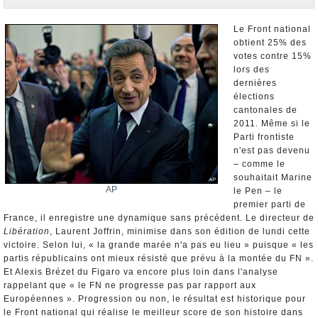
Nominations et Démissions
Elections européennes
Le Front national
obtient 25% des
Infos insolites
votes contre 15%
lors des
dernières
élections
cantonales de
2011. Même si le
Parti frontiste
n'est pas devenu
– comme le
souhaitait Marine
AP
le Pen – le
premier parti de
France, il enregistre une dynamique sans précédent. Le directeur de
Libération
, Laurent Joffrin, minimise dans son édition de lundi cette
victoire. Selon lui, « la grande marée n'a pas eu lieu » puisque « les
partis républicains ont mieux résisté que prévu à la montée du FN ».
Et Alexis Brézet du Figaro va encore plus loin dans l'analyse
rappelant que « le FN ne progresse pas par rapport aux
Européennes ». Progression ou non, le résultat est historique pour
le Front national qui réalise le meilleur score de son histoire dans