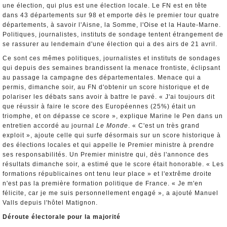
une élection, qui plus est une élection locale. Le FN est en tête
dans 43 départements sur 98 et emporte dès le premier tour quatre
départements, à savoir l'Aisne, la Somme, l'Oise et la Haute-Marne.
Politiques, journalistes, instituts de sondage tentent étrangement de
se rassurer au lendemain d'une élection qui a des airs de 21 avril.
Ce sont ces mêmes politiques, journalistes et instituts de sondages
qui depuis des semaines brandissent la menace frontiste, éclipsant
au passage la campagne des départementales. Menace qui a
permis, dimanche soir, au FN d'obtenir un score historique et de
polariser les débats sans avoir à battre le pavé. « J'ai toujours dit
que réussir à faire le score des Européennes (25%) était un
triomphe, et on dépasse ce score », explique Marine le Pen dans un
entretien accordé au journal
Le Monde
. « C'est un très grand
exploit », ajoute celle qui surfe désormais sur un score historique à
des élections locales et qui appelle le Premier ministre à prendre
ses responsabilités. Un Premier ministre qui, dès l'annonce des
résultats dimanche soir, a estimé que le score était honorable. « Les
formations républicaines ont tenu leur place » et l'extrême droite
n'est pas la première formation politique de France. « Je m'en
félicite, car je me suis personnellement engagé », a ajouté Manuel
Valls depuis l'hôtel Matignon.
Déroute électorale pour la majorité