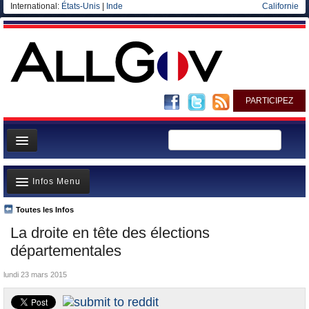
International:
États-Unis
|
Inde
Californie
PARTICIPEZ
Page d'accueil
Infos Menu
Infos
Gouvernement
Toutes les Infos
A la Une
La droite en tête des élections
Ministères/Directions
Polémiques
départementales
Blog
Où va l’argent?
lundi 23 mars 2015
Elections européennes
La France et le Monde