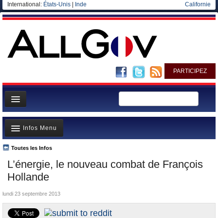
International:
États-Unis
|
Inde
Californie
PARTICIPEZ
Page d'accueil
Infos Menu
Infos
Gouvernement
Toutes les Infos
A la Une
L’énergie, le nouveau combat de François
Ministères/Directions
Polémiques
Hollande
Blog
Où va l’argent?
lundi 23 septembre 2013
Elections européennes
La France et le Monde