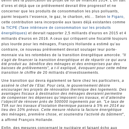
défini dès la publication du projet de loi de finances 2014. L’on sait
d’ores et déjà que ce prélèvement devrait être progressif et ne
concerner que les produits de consommation les plus polluants,
parmi lesquels l’essence, le gaz, le charbon, etc… Selon
le Figaro
,
cette contribution sera incorporée aux taxes déjà existantes comme
la
TICPE (Taxe intérieure de consommation sur les produits
énergétiques)
et devrait rapporter 2,5 milliards d'euros en 2015 et 4
milliards d'euros en 2016. A ceux qui critiquent une fiscalité toujours
plus lourde pour les ménages, François Hollande a estimé qu’au
contraire, ce nouveau prélèvement devrait soulager leur porte-
monnaie via les retombées de la transition énergétique amorcée.
"Il
s'agit de financer la transition énergétique et de répartir ce qui aura
été produit au bénéfice des ménages et des entreprises par des
baisses de prélèvements", a t-il expliqué, évoquant pour cette même
transition le chiffre de
20 milliards d'investissements.
Une transition qui devra également se faire chez les particuliers,
a
asséné le chef de l’Etat. Pour cela, le gouvernement désire
encourager les projets de rénovation thermique des logements. Des
avantages fiscaux à destination des ménages devraient permettre
de compenser les dépenses qu’imposent ces travaux, et d’atteindre
l’objectif de rénover près de 500000 logements par an. "Le taux de
TVA sur les travaux d'isolation thermique passera à 5% en 2014 au
lieu des 10% prévus. Cette mesure réduira la facture énergétique
des ménages, première chose, et soutiendra l'activité du bâtiment
",
a affirmé François Hollande.
Enfin, des mesures concernant le nucléaire et faisant écho aux