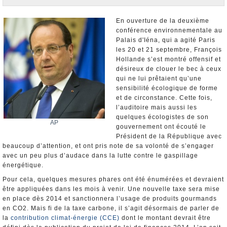
Nominations et Démissions
Elections européennes
En ouverture de la deuxième
conférence environnementale au
Infos insolites
Palais d'Iéna, qui a agité Paris
les 20 et 21 septembre, François
Hollande s’est montré offensif et
désireux de clouer le bec à ceux
qui ne lui prêtaient qu’une
sensibilité écologique de forme
et de circonstance. Cette fois,
l’auditoire mais aussi les
quelques écologistes de son
AP
gouvernement ont écouté le
Président de la République avec
beaucoup d’attention, et ont pris note de sa volonté de s’engager
avec un peu plus d’audace dans la lutte contre le gaspillage
énergétique.
Pour cela, quelques mesures phares ont été énumérées et devraient
être appliquées dans les mois à venir. Une nouvelle taxe sera mise
en place dès 2014 et sanctionnera l’usage de produits gourmands
en CO2. Mais fi de la taxe carbone, il s’agit désormais de parler de
la
contribution climat-énergie (CCE)
dont le montant devrait être